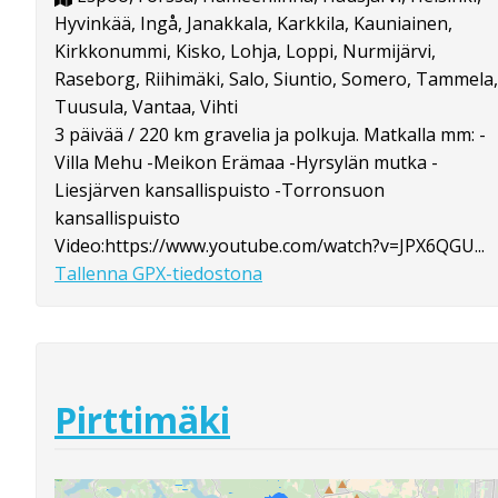
Hyvinkää, Ingå, Janakkala, Karkkila, Kauniainen,
Kirkkonummi, Kisko, Lohja, Loppi, Nurmijärvi,
Raseborg, Riihimäki, Salo, Siuntio, Somero, Tammela,
Tuusula, Vantaa, Vihti
3 päivää / 220 km gravelia ja polkuja. Matkalla mm: -
Villa Mehu -Meikon Erämaa -Hyrsylän mutka -
Liesjärven kansallispuisto -Torronsuon
kansallispuisto
Video:https://www.youtube.com/watch?v=JPX6QGU...
Tallenna GPX-tiedostona
Pirttimäki