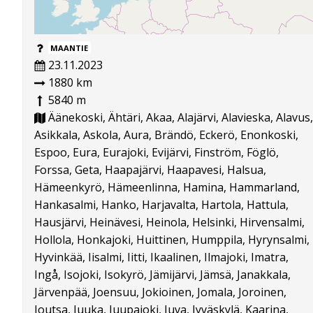
MAANTIE
23.11.2023
1880 km
5840 m
Äänekoski, Ähtäri, Akaa, Alajärvi, Alavieska, Alavus,
Asikkala, Askola, Aura, Brändö, Eckerö, Enonkoski,
Espoo, Eura, Eurajoki, Evijärvi, Finström, Föglö,
Forssa, Geta, Haapajärvi, Haapavesi, Halsua,
Hämeenkyrö, Hämeenlinna, Hamina, Hammarland,
Hankasalmi, Hanko, Harjavalta, Hartola, Hattula,
Hausjärvi, Heinävesi, Heinola, Helsinki, Hirvensalmi,
Hollola, Honkajoki, Huittinen, Humppila, Hyrynsalmi,
Hyvinkää, Iisalmi, Iitti, Ikaalinen, Ilmajoki, Imatra,
Ingå, Isojoki, Isokyrö, Jämijärvi, Jämsä, Janakkala,
Järvenpää, Joensuu, Jokioinen, Jomala, Joroinen,
Joutsa, Juuka, Juupajoki, Juva, Jyväskylä, Kaarina,