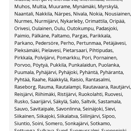
Muhos, Multia, Muurame, Mynämäki, Myrskylä,
Naantali, Nakkila, Närpes, Nivala, Nokia, Nousiainen
Nurmes, Nurmijärvi, Nykarleby, Orimattila, Oripää,
Orivesi, Oulainen, Oulu, Outokumpu, Padasjoki,
Paimio, Pälkäne, Paltamo, Pargas, Parikkala,
Parkano, Pedersöre, Perho, Pertunmaa, Petäjävesi,
Pieksämäki, Pielavesi, Pietarsaari, Pihtipudas,
Pirkkala, Polvijärvi, Pomarkku, Pori, Pornainen,
Porvoo, Pöytyä, Pukkila, Punkalaidun, Puolanka,
Puumala, Pyhäjärvi, Pyhäjoki, Pyhäntä, Pyhäranta,
Pyhtää, Raahe, Rääkkylä, Raisio, Rantasalmi,
Raseborg, Rauma, Rautalampi, Rautavaara, Rautjärvi,
Reisjärvi, Riihimäki, Ristijärvi, Ruokolahti, Ruovesi,
Rusko, Saarijärvi, Säkylä, Salo, Saltvik, Sastamala,
Sauvo, Savitaipale, Savonlinna, Seinäjoki, Sievi,
Siikainen, Siikajoki, Siikalatva, Siilinjärvi, Sipoo,
Siuntio, Soini, Somero, Sonkajärvi, Sotkamo,
Sottunga, Sulkava, Sund, Suomussalmi, Suonenjoki,