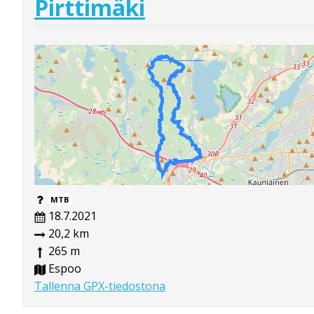
Pirttimäki
MTB
18.7.2021
20,2 km
265 m
Espoo
Tallenna GPX-tiedostona