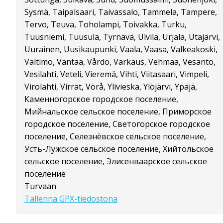
Sysmä, Taipalsaari, Taivassalo, Tammela, Tampere,
Tervo, Teuva, Toholampi, Toivakka, Turku,
Tuusniemi, Tuusula, Tyrnävä, Ulvila, Urjala, Utajärvi,
Uurainen, Uusikaupunki, Vaala, Vaasa, Valkeakoski,
Valtimo, Vantaa, Vårdö, Varkaus, Vehmaa, Vesanto,
Vesilahti, Veteli, Vieremä, Vihti, Viitasaari, Vimpeli,
Virolahti, Virrat, Vörå, Ylivieska, Ylöjärvi, Ypäjä,
Каменногорское городское поселение,
Мийнальское сельское поселение, Приморское
городское поселение, Светогорское городское
поселение, Селезнёвское сельское поселение,
Усть-Лужское сельское поселение, Хийтольское
сельское поселение, Элисенваарское сельское
поселение
Turvaan
Tallenna GPX-tiedostona