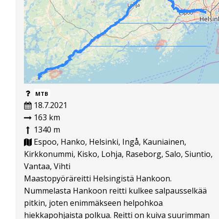
MTB
18.7.2021
163 km
1340 m
Espoo, Hanko, Helsinki, Ingå, Kauniainen,
Kirkkonummi, Kisko, Lohja, Raseborg, Salo, Siuntio,
Vantaa, Vihti
Maastopyöräreitti Helsingistä Hankoon.
Nummelasta Hankoon reitti kulkee salpausselkää
pitkin, joten enimmäkseen helpohkoa
hiekkapohjaista polkua. Reitti on kuiva suurimman