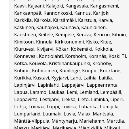
Kaavi, Kajaani, Kalajoki, Kangasala, Kangasniemi,
Kankaanpää, Kannonkoski, Kannus, Karijoki,
Karkkila, Kärkölä, Kärsämäki, Karstula, Karvia,
Kaskinen, Kauhajoki, Kauhava, Kauniainen,
Kaustinen, Keitele, Kempele, Kerava, Keuruu, Kihniö,
Kimitoön, Kinnula, Kirkkonummi, Kisko, Kitee,
Kiuruvesi, Kivijärvi, Kökar, Kokemäki, Kokkola,
Konnevesi, Kontiolahti, Korsholm, Korsnäs, Koski Tl,
Kotka, Kouvola, Kristiinankaupunki, Kronoby,
Kuhmo, Kuhmoinen, Kumlinge, Kuopio, Kuortane,
Kurikka, Kustavi, Kyyjärvi, Lahti, Laihia, Laitila,
Lapinjärvi, Lapinlahti, Lappajärvi, Lappeenranta,
Lapua, Larsmo, Laukaa, Lemi, Lemland, Lempäälä,
Leppävirta, Lestijärvi, Lieksa, Lieto, Liminka, Liperi,
Lohja, Loimaa, Loppi, Loviisa, Luhanka, Lumijoki,
Lumparland, Luumäki, Luvia, Malax, Mäntsälä,
Mänttä-Vilppula, Mäntyharju, Mariehamn, Marttila,
Masku, Merijärvi, Merikarvia, Miehikkälä, Mikkeli,