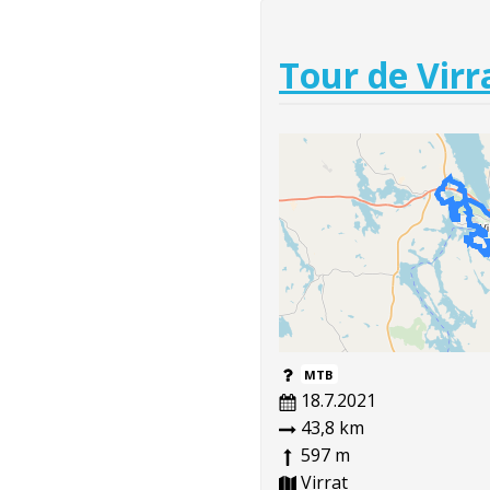
Tour de Virr
MTB
18.7.2021
43,8 km
597 m
Virrat