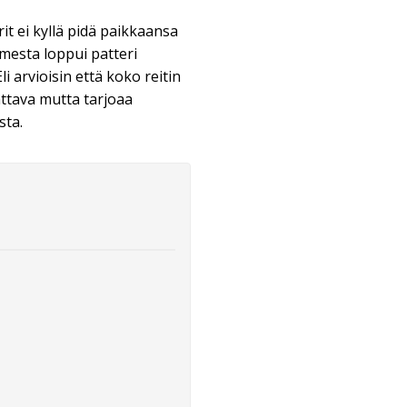
it ei kyllä pidä paikkaansa
timesta loppui patteri
 arvioisin että koko reitin
attava mutta tarjoaa
sta.