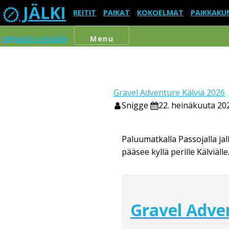
JÄLKI
REITIT
PAIKAT
KOKOELMAT
PAIKKAKU
KIRJAUDU SISÄÄN
Menu
Gravel Adventure Kälviä 2026
Snigge
22. heinäkuuta 20
Paluumatkalla Passojalla jalki
pääsee kyllä perille Kälviälle
Gravel Adve