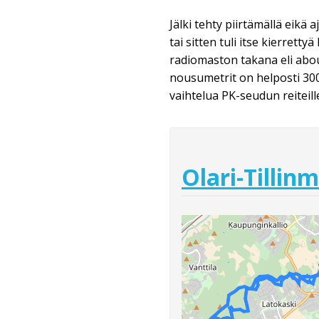
Jälki tehty piirtämällä eikä
tai sitten tuli itse kierretty
radiomaston takana eli about
nousumetrit on helposti 300-
vaihtelua PK-seudun reiteil
Olari-Tillin