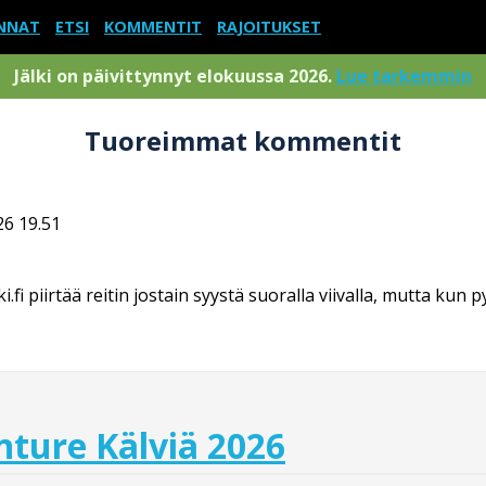
NNAT
ETSI
KOMMENTIT
RAJOITUKSET
Jälki on päivittynnyt elokuussa 2026.
Lue tarkemmin
Tuoreimmat kommentit
26 19.51
.fi piirtää reitin jostain syystä suoralla viivalla, mutta kun p
.
nture Kälviä 2026