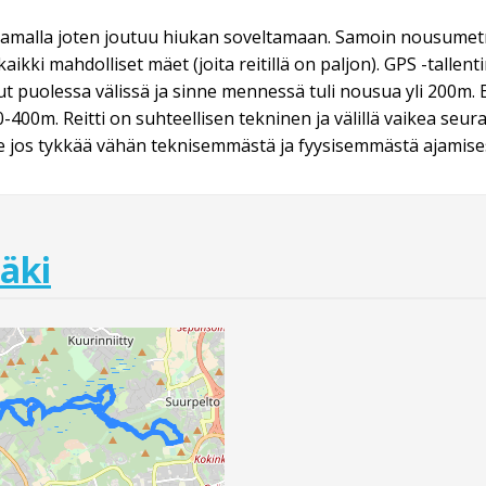
 ajamalla joten joutuu hiukan soveltamaan. Samoin nousumetr
ä kaikki mahdolliset mäet (joita reitillä on paljon). GPS -tallen
 puolessa välissä ja sinne mennessä tuli nousua yli 200m. Eli
400m. Reitti on suhteellisen tekninen ja välillä vaikea seur
le jos tykkää vähän teknisemmästä ja fyysisemmästä ajamise
mäki