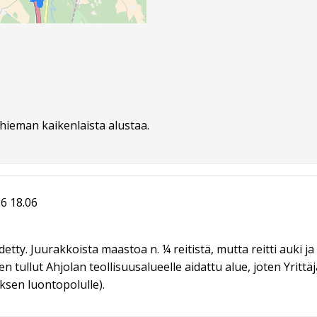
hieman kaikenlaista alustaa.
6 18.06
detty. Juurakkoista maastoa n. ¼ reitistä, mutta reitti auki j
en tullut Ahjolan teollisuusalueelle aidattu alue, joten Yrittä
ksen luontopolulle).