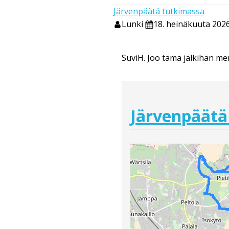
Järvenpäätä tutkimassa
Lunki
18. heinäkuuta 2026
SuviH. Joo tämä jälkihän me
Järvenpäätä