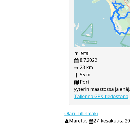
MTB
8.7.2022
23 km
55 m
Pori
yyterin maastossa ja enäj
Tallenna GPX-tiedostona
Olari-Tillinmäki
Maretus
27. kesäkuuta 20