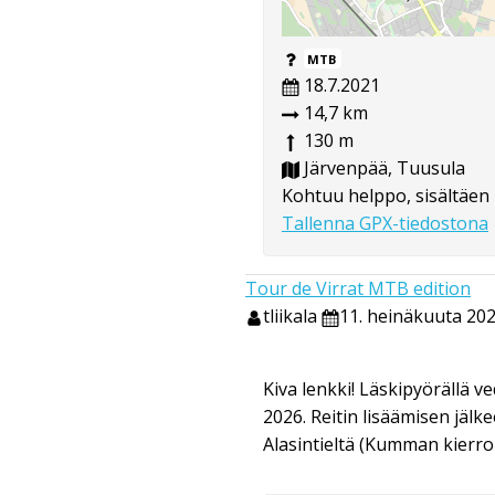
MTB
18.7.2021
14,7 km
130 m
Järvenpää, Tuusula
Kohtuu helppo, sisältäen 
Tallenna GPX-tiedostona
Tour de Virrat MTB edition
tliikala
11. heinäkuuta 202
Kiva lenkki! Läskipyörällä ve
2026. Reitin lisäämisen jälke
Alasintieltä (Kumman kierro