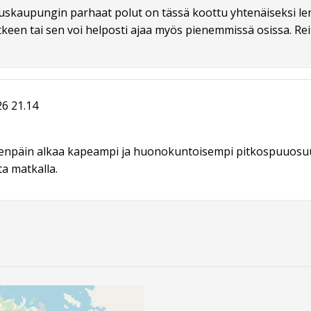
skaupungin parhaat polut on tässä koottu yhtenäiseksi lenk
keen tai sen voi helposti ajaa myös pienemmissä osissa. Reitti
6 21.14
enpäin alkaa kapeampi ja huonokuntoisempi pitkospuuosuus 
ta matkalla.