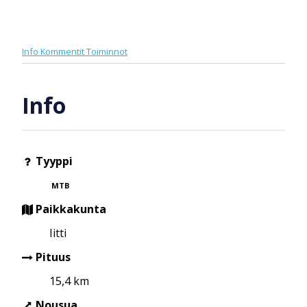
Info
Kommentit
Toiminnot
Info
Tyyppi
MTB
Paikkakunta
Iitti
Pituus
15,4 km
Nousua