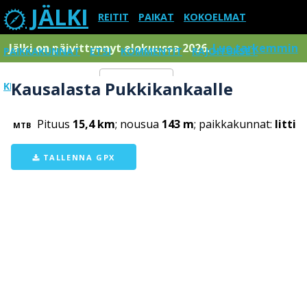
JÄLKI
REITIT
PAIKAT
KOKOELMAT
Jälki on päivittynnyt elokuussa 2026.
Lue tarkemmin
PAIKKAKUNNAT
ETSI
KOMMENTIT
RAJOITUKSET
Kausalasta Pukkikankaalle
KIRJAUDU SISÄÄN
Menu
Pituus
15,4 km
; nousua
143 m
; paikkakunnat:
Iitti
MTB
TALLENNA GPX