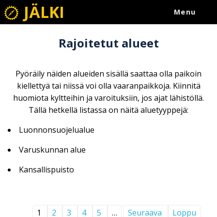
JÄLKI
Menu
Rajoitetut alueet
Pyöräily näiden alueiden sisällä saattaa olla paikoin
kiellettyä tai niissä voi olla vaaranpaikkoja. Kiinnitä
huomiota kyltteihin ja varoituksiin, jos ajat lähistöllä.
Tällä hetkellä listassa on näitä aluetyyppejä:
Luonnonsuojelualue
Varuskunnan alue
Kansallispuisto
1
2
3
4
5
…
Seuraava
Loppu