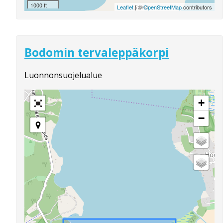
1000 ft
Leaflet
| ©
OpenStreetMap
contributors
Bodomin tervaleppäkorpi
Luonnonsuojelualue
+
−