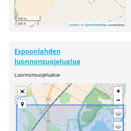
100 m
300 ft
Leaflet
| ©
OpenStreetMap
contributors
Espoonlahden
luonnonsuojelualue
Luonnonsuojelualue
+
−