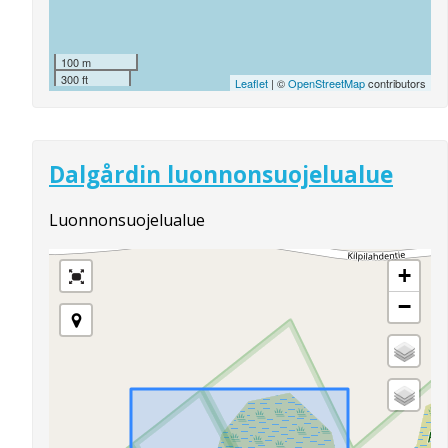
100 m
300 ft
Leaflet
| ©
OpenStreetMap
contributors
Dalgårdin luonnonsuojelualue
Luonnonsuojelualue
+
−