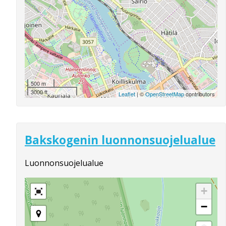
500 m
3000 ft
Leaflet
| ©
OpenStreetMap
contributors
Bakskogenin luonnonsuojelualue
Luonnonsuojelualue
+
−