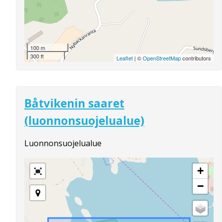
100 m
300 ft
Leaflet
| ©
OpenStreetMap
contributors
Båtvikenin saaret
(luonnonsuojelualue)
Luonnonsuojelualue
+
−