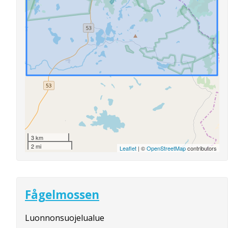
3 km
2 mi
Leaflet
| ©
OpenStreetMap
contributors
Fågelmossen
Luonnonsuojelualue