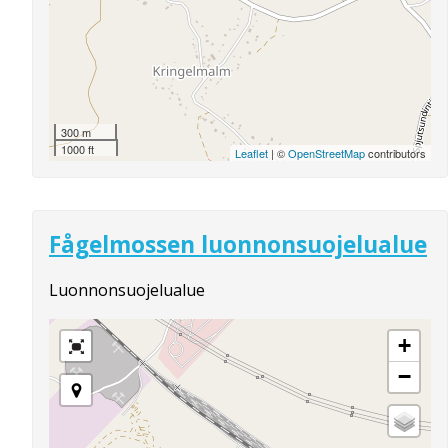
300 m
1000 ft
Leaflet
| ©
OpenStreetMap
contributors
Fågelmossen luonnonsuojelualue
Luonnonsuojelualue
+
−