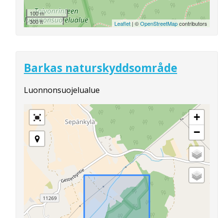
100 m
300 ft
Leaflet
| ©
OpenStreetMap
contributors
Barkas naturskyddsområde
Luonnonsuojelualue
+
−