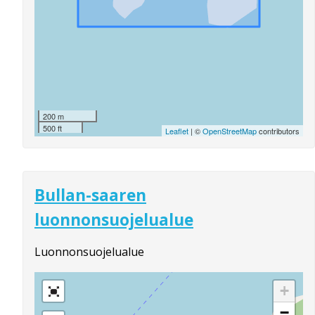
200 m
500 ft
Leaflet
| ©
OpenStreetMap
contributors
Bullan-saaren
luonnonsuojelualue
Luonnonsuojelualue
+
−