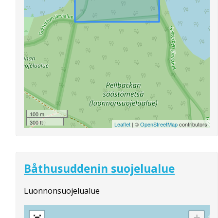
100 m
300 ft
Leaflet
| ©
OpenStreetMap
contributors
Båthusuddenin suojelualue
Luonnonsuojelualue
+