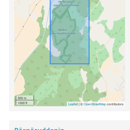
300 m
1000 ft
Leaflet
| ©
OpenStreetMap
contributors