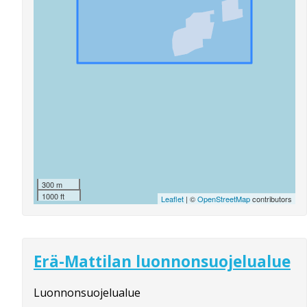
300 m
1000 ft
Leaflet
| ©
OpenStreetMap
contributors
Erä-Mattilan luonnonsuojelualue
Luonnonsuojelualue