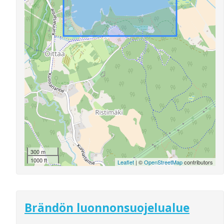
300 m
1000 ft
Leaflet
| ©
OpenStreetMap
contributors
Brändön luonnonsuojelualue