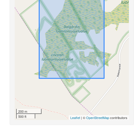
200 m
500 ft
Leaflet
| ©
OpenStreetMap
contributors