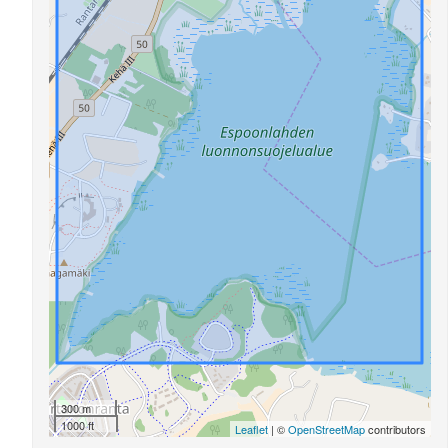
300 m
1000 ft
Leaflet
| ©
OpenStreetMap
contributors