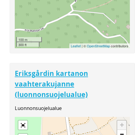
100 m
300 ft
Leaflet
| ©
OpenStreetMap
contributors
Eriksgårdin kartanon
vaahterakujanne
(luonnonsuojelualue)
Luonnonsuojelualue
+
−