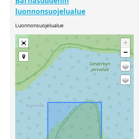
Bärnäsuddenin
luonnonsuojelualue
Luonnonsuojelualue
+
−