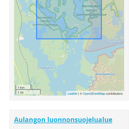
1 km
1 mi
Leaflet
| ©
OpenStreetMap
contributors
Aulangon luonnonsuojelualue