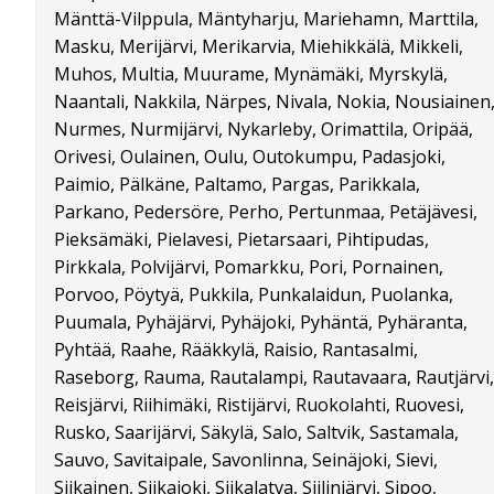
Mänttä-Vilppula, Mäntyharju, Mariehamn, Marttila,
Masku, Merijärvi, Merikarvia, Miehikkälä, Mikkeli,
Muhos, Multia, Muurame, Mynämäki, Myrskylä,
Naantali, Nakkila, Närpes, Nivala, Nokia, Nousiainen
Nurmes, Nurmijärvi, Nykarleby, Orimattila, Oripää,
Orivesi, Oulainen, Oulu, Outokumpu, Padasjoki,
Paimio, Pälkäne, Paltamo, Pargas, Parikkala,
Parkano, Pedersöre, Perho, Pertunmaa, Petäjävesi,
Pieksämäki, Pielavesi, Pietarsaari, Pihtipudas,
Pirkkala, Polvijärvi, Pomarkku, Pori, Pornainen,
Porvoo, Pöytyä, Pukkila, Punkalaidun, Puolanka,
Puumala, Pyhäjärvi, Pyhäjoki, Pyhäntä, Pyhäranta,
Pyhtää, Raahe, Rääkkylä, Raisio, Rantasalmi,
Raseborg, Rauma, Rautalampi, Rautavaara, Rautjärvi,
Reisjärvi, Riihimäki, Ristijärvi, Ruokolahti, Ruovesi,
Rusko, Saarijärvi, Säkylä, Salo, Saltvik, Sastamala,
Sauvo, Savitaipale, Savonlinna, Seinäjoki, Sievi,
Siikainen, Siikajoki, Siikalatva, Siilinjärvi, Sipoo,