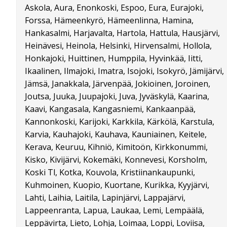
Askola, Aura, Enonkoski, Espoo, Eura, Eurajoki,
Forssa, Hämeenkyrö, Hämeenlinna, Hamina,
Hankasalmi, Harjavalta, Hartola, Hattula, Hausjärvi,
Heinävesi, Heinola, Helsinki, Hirvensalmi, Hollola,
Honkajoki, Huittinen, Humppila, Hyvinkää, Iitti,
Ikaalinen, Ilmajoki, Imatra, Isojoki, Isokyrö, Jämijärvi,
Jämsä, Janakkala, Järvenpää, Jokioinen, Joroinen,
Joutsa, Juuka, Juupajoki, Juva, Jyväskylä, Kaarina,
Kaavi, Kangasala, Kangasniemi, Kankaanpää,
Kannonkoski, Karijoki, Karkkila, Kärkölä, Karstula,
Karvia, Kauhajoki, Kauhava, Kauniainen, Keitele,
Kerava, Keuruu, Kihniö, Kimitoön, Kirkkonummi,
Kisko, Kivijärvi, Kokemäki, Konnevesi, Korsholm,
Koski Tl, Kotka, Kouvola, Kristiinankaupunki,
Kuhmoinen, Kuopio, Kuortane, Kurikka, Kyyjärvi,
Lahti, Laihia, Laitila, Lapinjärvi, Lappajärvi,
Lappeenranta, Lapua, Laukaa, Lemi, Lempäälä,
Leppävirta, Lieto, Lohja, Loimaa, Loppi, Loviisa,