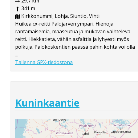
29,7 km
341 m
Kirkkonummi, Lohja, Siuntio, Vihti
Huikea cx-reitti Palojärven ympäri. Hienoja
rantamaisemia, maaseutua ja mukavan vaihteleva
reitti. Hiekkatietä, vähän asfalttia ja lyhyesti myös
polkuja. Palokoskentien päässä pahin kohta voi olla
...
Tallenna GPX-tiedostona
Kuninkaantie