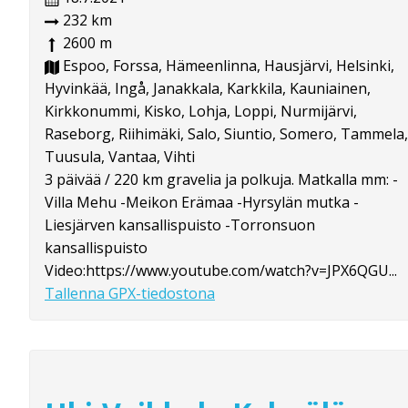
232 km
2600 m
Espoo, Forssa, Hämeenlinna, Hausjärvi, Helsinki,
Hyvinkää, Ingå, Janakkala, Karkkila, Kauniainen,
Kirkkonummi, Kisko, Lohja, Loppi, Nurmijärvi,
Raseborg, Riihimäki, Salo, Siuntio, Somero, Tammela,
Tuusula, Vantaa, Vihti
3 päivää / 220 km gravelia ja polkuja. Matkalla mm: -
Villa Mehu -Meikon Erämaa -Hyrsylän mutka -
Liesjärven kansallispuisto -Torronsuon
kansallispuisto
Video:https://www.youtube.com/watch?v=JPX6QGU...
Tallenna GPX-tiedostona