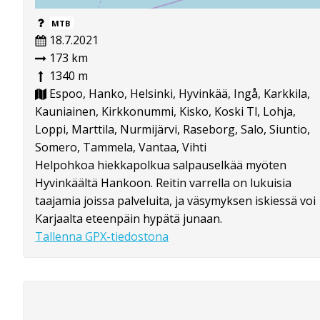
MTB
18.7.2021
173 km
1340 m
Espoo, Hanko, Helsinki, Hyvinkää, Ingå, Karkkila,
Kauniainen, Kirkkonummi, Kisko, Koski Tl, Lohja,
Loppi, Marttila, Nurmijärvi, Raseborg, Salo, Siuntio,
Somero, Tammela, Vantaa, Vihti
Helpohkoa hiekkapolkua salpauselkää myöten
Hyvinkäältä Hankoon. Reitin varrella on lukuisia
taajamia joissa palveluita, ja väsymyksen iskiessä voi
Karjaalta eteenpäin hypätä junaan.
Tallenna GPX-tiedostona