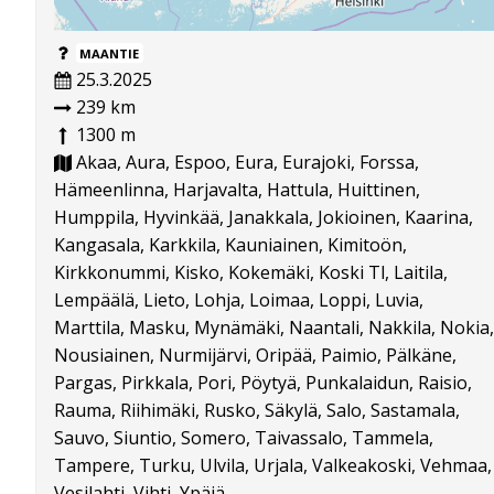
MAANTIE
25.3.2025
239 km
1300 m
Akaa, Aura, Espoo, Eura, Eurajoki, Forssa,
Hämeenlinna, Harjavalta, Hattula, Huittinen,
Humppila, Hyvinkää, Janakkala, Jokioinen, Kaarina,
Kangasala, Karkkila, Kauniainen, Kimitoön,
Kirkkonummi, Kisko, Kokemäki, Koski Tl, Laitila,
Lempäälä, Lieto, Lohja, Loimaa, Loppi, Luvia,
Marttila, Masku, Mynämäki, Naantali, Nakkila, Nokia,
Nousiainen, Nurmijärvi, Oripää, Paimio, Pälkäne,
Pargas, Pirkkala, Pori, Pöytyä, Punkalaidun, Raisio,
Rauma, Riihimäki, Rusko, Säkylä, Salo, Sastamala,
Sauvo, Siuntio, Somero, Taivassalo, Tammela,
Tampere, Turku, Ulvila, Urjala, Valkeakoski, Vehmaa,
Vesilahti, Vihti, Ypäjä