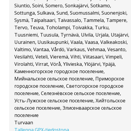
Siuntio, Soini, Somero, Sonkajärvi, Sotkamo,
Sottunga, Sulkava, Sund, Suomussalmi, Suonenjoki,
Sysmä, Taipalsaari, Taivassalo, Tammela, Tampere,
Tervo, Teuva, Toholampi, Toivakka, Turku,
Tuusniemi, Tuusula, Tyrnävä, Ulvila, Urjala, Utajärvi,
Uurainen, Uusikaupunki, Vaala, Vaasa, Valkeakoski,
Valtimo, Vantaa, Vårdö, Varkaus, Vehmaa, Vesanto,
Vesilahti, Veteli, Vieremä, Vihti, Viitasaari, Vimpeli,
Virolahti, Virrat, Vörå, Ylivieska, Ylöjärvi, Ypäjä,
Каменногорское городское поселение,
Мийнальское сельское поселение, Приморское
городское поселение, Светогорское городское
поселение, Селезнёвское сельское поселение,
Усть-Лужское сельское поселение, Хийтольское
сельское поселение, Элисенваарское сельское
поселение
Turvaan
Tallenna GPX-tiedostona