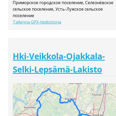
Приморское городское поселение, Селезнёвское
сельское поселение, Усть-Лужское сельское
поселение
Tallenna GPX-tiedostona
Hki-Veikkola-Ojakkala-
Selki-Lepsämä-Lakisto