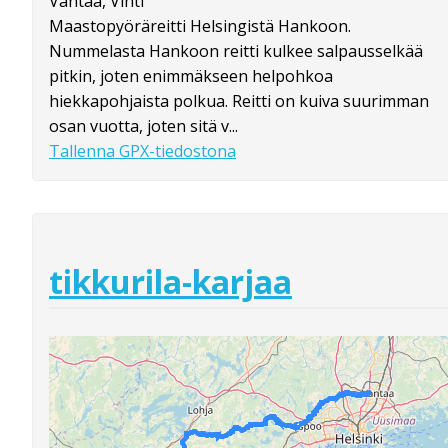
Vantaa, Vihti
Maastopyöräreitti Helsingistä Hankoon.
Nummelasta Hankoon reitti kulkee salpausselkää
pitkin, joten enimmäkseen helpohkoa
hiekkapohjaista polkua. Reitti on kuiva suurimman
osan vuotta, joten sitä v...
Tallenna GPX-tiedostona
tikkurila-karjaa