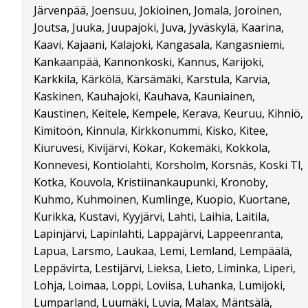
Järvenpää, Joensuu, Jokioinen, Jomala, Joroinen,
Joutsa, Juuka, Juupajoki, Juva, Jyväskylä, Kaarina,
Kaavi, Kajaani, Kalajoki, Kangasala, Kangasniemi,
Kankaanpää, Kannonkoski, Kannus, Karijoki,
Karkkila, Kärkölä, Kärsämäki, Karstula, Karvia,
Kaskinen, Kauhajoki, Kauhava, Kauniainen,
Kaustinen, Keitele, Kempele, Kerava, Keuruu, Kihniö,
Kimitoön, Kinnula, Kirkkonummi, Kisko, Kitee,
Kiuruvesi, Kivijärvi, Kökar, Kokemäki, Kokkola,
Konnevesi, Kontiolahti, Korsholm, Korsnäs, Koski Tl,
Kotka, Kouvola, Kristiinankaupunki, Kronoby,
Kuhmo, Kuhmoinen, Kumlinge, Kuopio, Kuortane,
Kurikka, Kustavi, Kyyjärvi, Lahti, Laihia, Laitila,
Lapinjärvi, Lapinlahti, Lappajärvi, Lappeenranta,
Lapua, Larsmo, Laukaa, Lemi, Lemland, Lempäälä,
Leppävirta, Lestijärvi, Lieksa, Lieto, Liminka, Liperi,
Lohja, Loimaa, Loppi, Loviisa, Luhanka, Lumijoki,
Lumparland, Luumäki, Luvia, Malax, Mäntsälä,