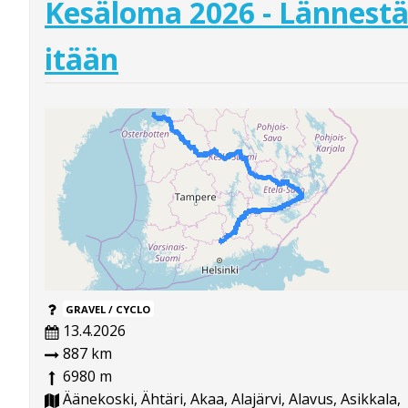
Kesäloma 2026 - Lännest
itään
GRAVEL / CYCLO
13.4.2026
887 km
6980 m
Äänekoski, Ähtäri, Akaa, Alajärvi, Alavus, Asikkala,