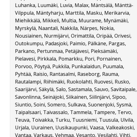
Luhanka, Luumäki, Luvia, Malax, Mäntsälä, Mänttä-
Vilppula, Mäntyharju, Marttila, Masku, Merikarvia,
Miehikkälä, Mikkeli, Multia, Muurame, Mynämäki,
Myrskylä, Naantali, Nakkila, Närpes, Nokia,
Nousiainen, Nurmijärvi, Orimattila, Oripää, Orivesi,
Outokumpu, Padasjoki, Paimio, Pälkäne, Pargas,
Parkano, Pertunmaa, Petäjävesi, Pieksämäki,
Pielavesi, Pirkkala, Pomarkku, Pori, Pornainen,
Porvoo, Pöytyä, Pukkila, Punkalaidun, Puumala,
Pyhtää, Raisio, Rantasalmi, Raseborg, Rauma,
Rautalampi, Riihimäki, Ruokolahti, Ruovesi, Rusko,
Saarijärvi, Säkylä, Salo, Sastamala, Sauvo, Savitaipale,
Savonlinna, Seinäjoki, Siikainen, Siilinjärvi, Sipoo,
Siuntio, Soini, Somero, Sulkava, Suonenjoki, Sysmä,
Taipalsaari, Taivassalo, Tammela, Tampere, Tervo,
Teuva, Toivakka, Turku, Tuusniemi, Tuusula, Ulvila,
Urjala, Uurainen, Uusikaupunki, Vaasa, Valkeakoski,
Vantaa, Varkaus, Vehmaa, Vesanto, Vesilahti, Vihti,