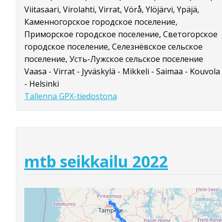
Viitasaari, Virolahti, Virrat, Vörå, Ylöjärvi, Ypäjä,
Каменногорское городское поселение,
Приморское городское поселение, Светогорское
городское поселение, Селезнёвское сельское
поселение, Усть-Лужское сельское поселение
Vaasa - Virrat - Jyväskylä - Mikkeli - Saimaa - Kouvola
- Helsinki
Tallenna GPX-tiedostona
mtb seikkailu 2022