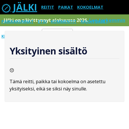
JÄLKI
REITIT
PAIKAT
KOKOELMAT
Jälki on päivittynnyt elokuussa 2026.
Lue tarkemmin
PAIKKAKUNNAT
ETSI
KOMMENTIT
RAJOITUKSET
KIRJAUDU SISÄÄN
Menu
Yksityinen sisältö
Tämä reitti, paikka tai kokoelma on asetettu
yksityiseksi, eikä se siksi näy sinulle.