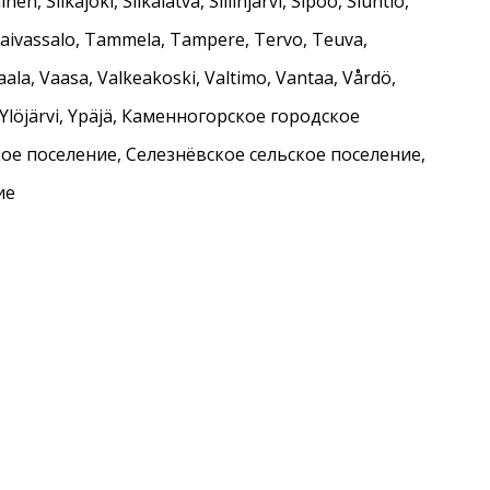
en, Siikajoki, Siikalatva, Siilinjärvi, Sipoo, Siuntio,
 Taivassalo, Tammela, Tampere, Tervo, Teuva,
ala, Vaasa, Valkeakoski, Valtimo, Vantaa, Vårdö,
ska, Ylöjärvi, Ypäjä, Каменногорское городское
ое поселение, Селезнёвское сельское поселение,
ие