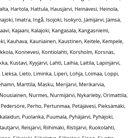
, Hartola, Hattula, Hausjärvi, Heinävesi, Heinola,
ajoki, Imatra, Ingå, Isojoki, Isokyrö, Jämijärvi, Jämsä,
Kaavi, Kajaani, Kalajoki, Kangasala, Kangasniemi,
ki, Kauhava, Kauniainen, Kaustinen, Keitele, Kempele,
okkola, Konnevesi, Kontiolahti, Korsholm, Korsnäs,
ustavi, Kyyjärvi, Lahti, Laihia, Laitila, Lapinjärvi,
ieksa, Lieto, Liminka, Liperi, Lohja, Loimaa, Loppi,
hamn, Marttila, Masku, Merijärvi, Merikarvia,
Nousiainen, Nurmes, Nurmijärvi, Nykarleby, Orimattila,
, Pedersöre, Perho, Pertunmaa, Petäjävesi, Pieksämäki,
unkalaidun, Puolanka, Puumala, Pyhäjärvi, Pyhäjoki,
ärvi, Reisjärvi, Riihimäki, Ristijärvi, Ruokolahti,