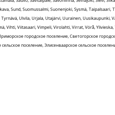
tamala, Sauvo, Savitaipale, Savonlinna, Seinäjoki, Sievi, Siikain
lkava, Sund, Suomussalmi, Suonenjoki, Sysmä, Taipalsaari,
yrnävä, Ulvila, Urjala, Utajärvi, Uurainen, Uusikaupunki, Va
ä, Vihti, Viitasaari, Vimpeli, Virolahti, Virrat, Vörå, Ylivie
Приморское городское поселение, Светогорское городск
е сельское поселение, Элисенваарское сельское поселен