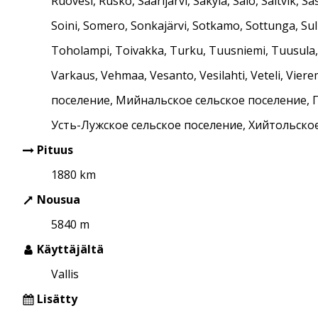
Ruovesi, Rusko, Saarijärvi, Säkylä, Salo, Saltvik, Sas
Soini, Somero, Sonkajärvi, Sotkamo, Sottunga, Su
Toholampi, Toivakka, Turku, Tuusniemi, Tuusula, T
Varkaus, Vehmaa, Vesanto, Vesilahti, Veteli, Vierem
поселение, Мийнальское сельское поселение, 
Усть-Лужское сельское поселение, Хийтольско
Pituus
1880 km
Nousua
5840 m
Käyttäjältä
Vallis
Lisätty