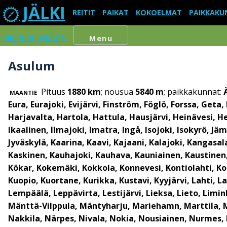
JÄLKI
REITIT
PAIKAT
KOKOELMAT
PAIKKAKU
KIRJAUDU SISÄÄN
Menu
Asulum
Pituus
1880 km
; nousua
5840 m
; paikkakunnat:
MAANTIE
Eura, Eurajoki, Evijärvi, Finström, Föglö, Forssa, 
Harjavalta, Hartola, Hattula, Hausjärvi, Heinävesi, He
Ikaalinen, Ilmajoki, Imatra, Ingå, Isojoki, Isokyrö, Jä
Jyväskylä, Kaarina, Kaavi, Kajaani, Kalajoki, Kangasa
Kaskinen, Kauhajoki, Kauhava, Kauniainen, Kaustinen, 
Kökar, Kokemäki, Kokkola, Konnevesi, Kontiolahti, Ko
Kuopio, Kuortane, Kurikka, Kustavi, Kyyjärvi, Lahti, L
Lempäälä, Leppävirta, Lestijärvi, Lieksa, Lieto, Limi
Mänttä-Vilppula, Mäntyharju, Mariehamn, Marttila, M
Nakkila, Närpes, Nivala, Nokia, Nousiainen, Nurmes, 