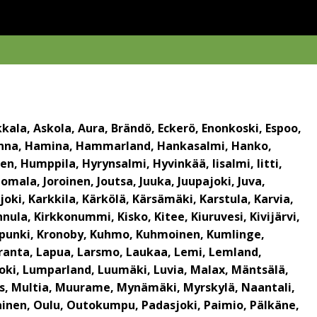
kkala, Askola, Aura, Brändö, Eckerö, Enonkoski, Espoo,
nlinna, Hamina, Hammarland, Hankasalmi, Hanko,
en, Humppila, Hyrynsalmi, Hyvinkää, Iisalmi, Iitti,
Jomala, Joroinen, Joutsa, Juuka, Juupajoki, Juva,
oki, Karkkila, Kärkölä, Kärsämäki, Karstula, Karvia,
ula, Kirkkonummi, Kisko, Kitee, Kiuruvesi, Kivijärvi,
kaupunki, Kronoby, Kuhmo, Kuhmoinen, Kumlinge,
eenranta, Lapua, Larsmo, Laukaa, Lemi, Lemland,
ijoki, Lumparland, Luumäki, Luvia, Malax, Mäntsälä,
os, Multia, Muurame, Mynämäki, Myrskylä, Naantali,
lainen, Oulu, Outokumpu, Padasjoki, Paimio, Pälkäne,