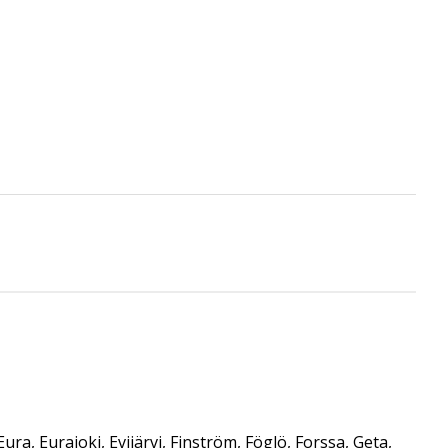
ura, Eurajoki, Evijärvi, Finström, Föglö, Forssa, Geta,