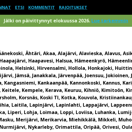
NNAT
ETSI
KOMMENTIT
RAJOITUKSET
Jälki on päivittynnyt elokuussa 2026.
Lue tarkemmin
Äänekoski, Ähtäri, Akaa, Alajärvi, Alavieska, Alavus, Asi
Geta, Haapajärvi, Haapavesi, Halsua, Hämeenkyrö, Hämee
inola, Helsinki, Hirvensalmi, Hollola, Honkajoki, Huittin
mijärvi, Jämsä, Janakkala, Järvenpää, Joensuu, Jokioinen, 
la, Kangasniemi, Kankaanpää, Kannonkoski, Kannus, Karij
Keitele, Kempele, Kerava, Keuruu, Kihniö, Kimitoön, Kinn
rsholm, Korsnäs, Koski Tl, Kotka, Kouvola, Kristiinan
aihia, Laitila, Lapinjärvi, Lapinlahti, Lappajärvi, Lapp
nka, Liperi, Lohja, Loimaa, Loppi, Loviisa, Luhanka, Lum
asku, Merijärvi, Merikarvia, Miehikkälä, Mikkeli, Muh
Nurmijärvi, Nykarleby, Orimattila, Oripää, Orivesi, Ou