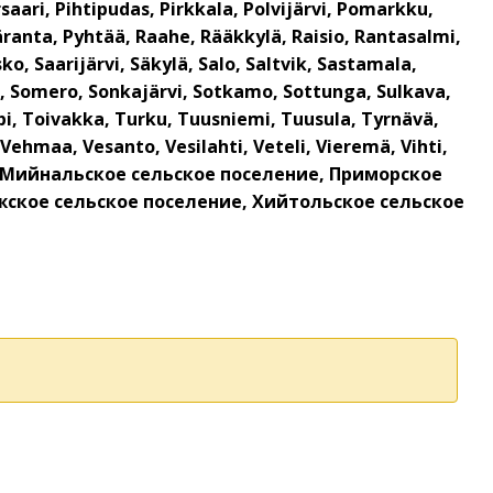
aari, Pihtipudas, Pirkkala, Polvijärvi, Pomarkku,
äranta, Pyhtää, Raahe, Rääkkylä, Raisio, Rantasalmi,
o, Saarijärvi, Säkylä, Salo, Saltvik, Sastamala,
Soini, Somero, Sonkajärvi, Sotkamo, Sottunga, Sulkava,
i, Toivakka, Turku, Tuusniemi, Tuusula, Tyrnävä,
Vehmaa, Vesanto, Vesilahti, Veteli, Vieremä, Vihti,
ение, Мийнальское сельское поселение, Приморское
жское сельское поселение, Хийтольское сельское