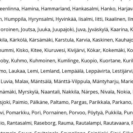
nlinna, Hamina, Hammarland, Hankasalmi, Hanko, Harjavalta
 Humppila, Hyrynsalmi, Hyvinkää, Iisalmi, Iitti, Ikaalinen, Ilm
oroinen, Joutsa, Juuka, Juupajoki, Juva, Jyväskylä, Kaarina, 
la, Kärkölä, Kärsämäki, Karstula, Karvia, Kaskinen, Kauhajo
ummi, Kisko, Kitee, Kiuruvesi, Kivijärvi, Kökar, Kokemäki, K
oby, Kuhmo, Kuhmoinen, Kumlinge, Kuopio, Kuortane, Kurikka, K
o, Laukaa, Lemi, Lemland, Lempäälä, Leppävirta, Lestijärvi, L
Luvia, Malax, Mäntsälä, Mänttä-Vilppula, Mäntyharju, Marie
ämäki, Myrskylä, Naantali, Nakkila, Närpes, Nivala, Nokia, 
joki, Paimio, Pälkäne, Paltamo, Pargas, Parikkala, Parkano
järvi, Pomarkku, Pori, Pornainen, Porvoo, Pöytyä, Pukkila, P
o, Rantasalmi, Raseborg, Rauma, Rautalampi, Rautavaara, Rautj