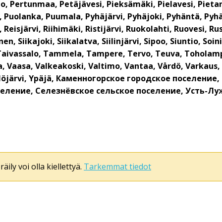
, Pertunmaa, Petäjävesi, Pieksämäki, Pielavesi, Pietars
n, Puolanka, Puumala, Pyhäjärvi, Pyhäjoki, Pyhäntä, Pyh
isjärvi, Riihimäki, Ristijärvi, Ruokolahti, Ruovesi, Rusk
inen, Siikajoki, Siikalatva, Siilinjärvi, Sipoo, Siuntio, 
Taivassalo, Tammela, Tampere, Tervo, Teuva, Toholamp
a, Vaasa, Valkeakoski, Valtimo, Vantaa, Vårdö, Varkaus, 
eska, Ylöjärvi, Ypäjä, Каменногорское городское посел
селение, Селезнёвское сельское поселение, Усть-Лу
äily voi olla kiellettyä.
Tarkemmat tiedot