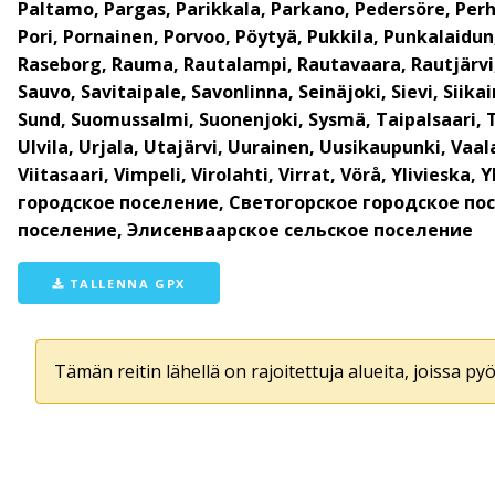
Paltamo, Pargas, Parikkala, Parkano, Pedersöre, Perho
Pori, Pornainen, Porvoo, Pöytyä, Pukkila, Punkalaidu
Raseborg, Rauma, Rautalampi, Rautavaara, Rautjärvi, Re
Sauvo, Savitaipale, Savonlinna, Seinäjoki, Sievi, Siika
Sund, Suomussalmi, Suonenjoki, Sysmä, Taipalsaari, 
Ulvila, Urjala, Utajärvi, Uurainen, Uusikaupunki, Vaal
Viitasaari, Vimpeli, Virolahti, Virrat, Vörå, Ylivi
городское поселение, Светогорское городское по
поселение, Элисенваарское сельское поселение
TALLENNA GPX
Tämän reitin lähellä on rajoitettuja alueita, joissa pyör