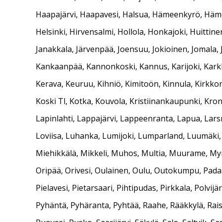
Haapajärvi, Haapavesi, Halsua, Hämeenkyrö, Hämee
Helsinki, Hirvensalmi, Hollola, Honkajoki, Huittinen,
Janakkala, Järvenpää, Joensuu, Jokioinen, Jomala, J
Kankaanpää, Kannonkoski, Kannus, Karijoki, Karkki
Kerava, Keuruu, Kihniö, Kimitoön, Kinnula, Kirkkon
Koski Tl, Kotka, Kouvola, Kristiinankaupunki, Kron
Lapinlahti, Lappajärvi, Lappeenranta, Lapua, Larsm
Loviisa, Luhanka, Lumijoki, Lumparland, Luumäki, 
Miehikkälä, Mikkeli, Muhos, Multia, Muurame, Myn
Oripää, Orivesi, Oulainen, Oulu, Outokumpu, Padas
Pielavesi, Pietarsaari, Pihtipudas, Pirkkala, Polvi
Pyhäntä, Pyhäranta, Pyhtää, Raahe, Rääkkylä, Raisi