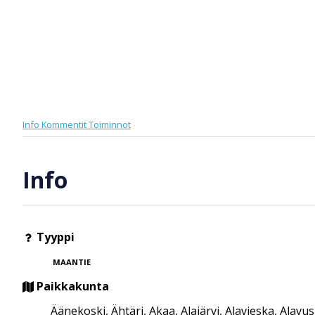
Info
Kommentit
Toiminnot
Info
Tyyppi
MAANTIE
Paikkakunta
Äänekoski, Ähtäri, Akaa, Alajärvi, Alavieska, Alavu