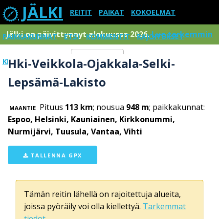
JÄLKI
REITIT
PAIKAT
KOKOELMAT
Jälki on päivittynnyt elokuussa 2026.
Lue tarkemmin
PAIKKAKUNNAT
ETSI
KOMMENTIT
RAJOITUKSET
Hki-Veikkola-Ojakkala-Selki-
KIRJAUDU SISÄÄN
Menu
Lepsämä-Lakisto
Pituus
113 km
; nousua
948 m
; paikkakunnat:
MAANTIE
Espoo, Helsinki, Kauniainen, Kirkkonummi,
Nurmijärvi, Tuusula, Vantaa, Vihti
TALLENNA GPX
Tämän reitin lähellä on rajoitettuja alueita,
joissa pyöräily voi olla kiellettyä.
Tarkemmat
tiedot