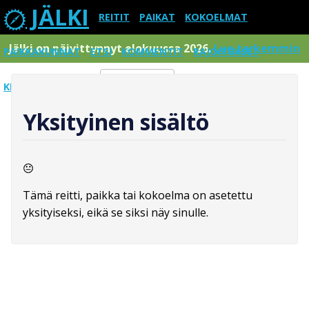
JÄLKI
REITIT
PAIKAT
KOKOELMAT
Jälki on päivittynnyt elokuussa 2026.
Lue tarkemmin
PAIKKAKUNNAT
ETSI
KOMMENTIT
RAJOITUKSET
KIRJAUDU SISÄÄN
Menu
Yksityinen sisältö
Tämä reitti, paikka tai kokoelma on asetettu
yksityiseksi, eikä se siksi näy sinulle.