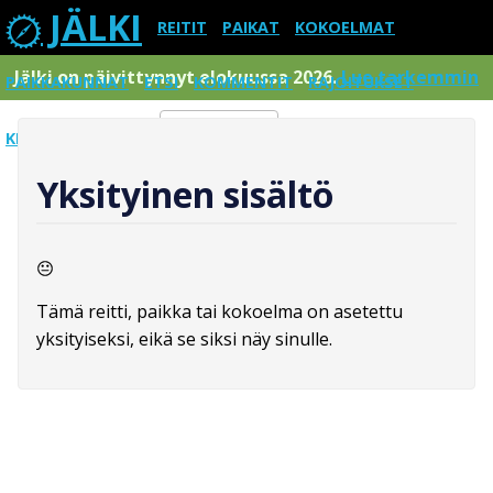
JÄLKI
REITIT
PAIKAT
KOKOELMAT
Jälki on päivittynnyt elokuussa 2026.
Lue tarkemmin
PAIKKAKUNNAT
ETSI
KOMMENTIT
RAJOITUKSET
KIRJAUDU SISÄÄN
Menu
Yksityinen sisältö
Tämä reitti, paikka tai kokoelma on asetettu
yksityiseksi, eikä se siksi näy sinulle.