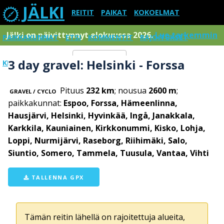
JÄLKI
REITIT
PAIKAT
KOKOELMAT
Jälki on päivittynnyt elokuussa 2026.
Lue tarkemmin
PAIKKAKUNNAT
ETSI
KOMMENTIT
RAJOITUKSET
3 day gravel: Helsinki - Forssa
KIRJAUDU SISÄÄN
Menu
Pituus
232 km
; nousua
2600 m
;
GRAVEL / CYCLO
paikkakunnat:
Espoo, Forssa, Hämeenlinna,
Hausjärvi, Helsinki, Hyvinkää, Ingå, Janakkala,
Karkkila, Kauniainen, Kirkkonummi, Kisko, Lohja,
Loppi, Nurmijärvi, Raseborg, Riihimäki, Salo,
Siuntio, Somero, Tammela, Tuusula, Vantaa, Vihti
TALLENNA GPX
Tämän reitin lähellä on rajoitettuja alueita,