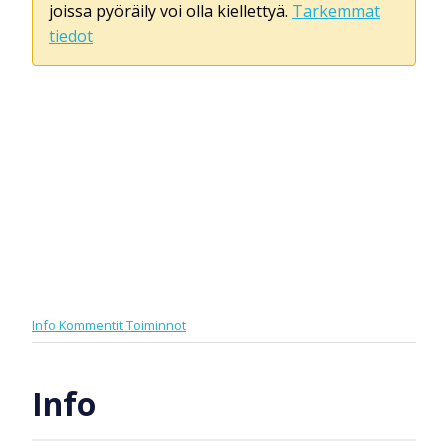
joissa pyöräily voi olla kiellettyä.
Tarkemmat
tiedot
Info
Kommentit
Toiminnot
Info