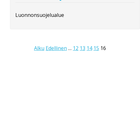
Luonnonsuojelualue
Alku
Edellinen
…
12
13
14
15
16