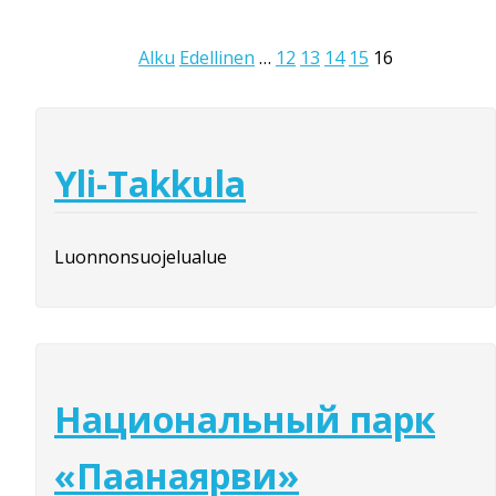
Alku
Edellinen
…
12
13
14
15
16
Yli-Takkula
Luonnonsuojelualue
Национальный парк
«Паанаярви»