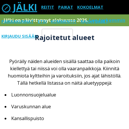
JÄLKI
REITIT
PAIKAT
KOKOELMAT
Jälki on päivittynnyt elokuussa 2026.
Lue tarkemmin
PAIKKAKUNNAT
ETSI
KOMMENTIT
RAJOITUKSET
Rajoitetut alueet
KIRJAUDU SISÄÄN
Menu
Pyöräily näiden alueiden sisällä saattaa olla paikoin
kiellettyä tai niissä voi olla vaaranpaikkoja. Kiinnitä
huomiota kyltteihin ja varoituksiin, jos ajat lähistöllä.
Tällä hetkellä listassa on näitä aluetyyppejä:
Luonnonsuojelualue
Varuskunnan alue
Kansallispuisto