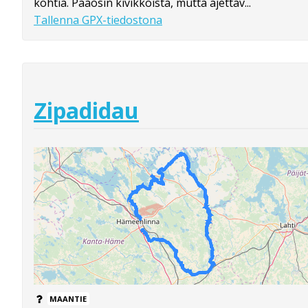
kohtia. Pääosin kivikkoista, mutta ajettav...
Tallenna GPX-tiedostona
Zipadidau
MAANTIE