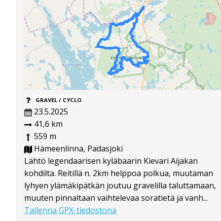
GRAVEL / CYCLO
23.5.2025
41,6 km
559 m
Hämeenlinna, Padasjoki
Lähtö legendaarisen kyläbaarin Kievari Aijakan
kohdilta. Reitillä n. 2km helppoa polkua, muutaman
lyhyen ylämäkipätkän joutuu gravelilla taluttamaan,
muuten pinnaltaan vaihtelevaa soratietä ja vanh...
Tallenna GPX-tiedostona