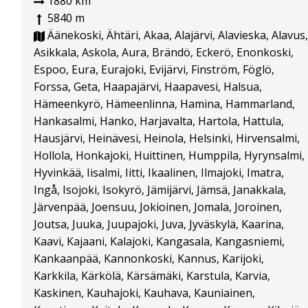
1880 km
5840 m
Äänekoski, Ähtäri, Akaa, Alajärvi, Alavieska, Alavus,
Asikkala, Askola, Aura, Brändö, Eckerö, Enonkoski,
Espoo, Eura, Eurajoki, Evijärvi, Finström, Föglö,
Forssa, Geta, Haapajärvi, Haapavesi, Halsua,
Hämeenkyrö, Hämeenlinna, Hamina, Hammarland,
Hankasalmi, Hanko, Harjavalta, Hartola, Hattula,
Hausjärvi, Heinävesi, Heinola, Helsinki, Hirvensalmi,
Hollola, Honkajoki, Huittinen, Humppila, Hyrynsalmi,
Hyvinkää, Iisalmi, Iitti, Ikaalinen, Ilmajoki, Imatra,
Ingå, Isojoki, Isokyrö, Jämijärvi, Jämsä, Janakkala,
Järvenpää, Joensuu, Jokioinen, Jomala, Joroinen,
Joutsa, Juuka, Juupajoki, Juva, Jyväskylä, Kaarina,
Kaavi, Kajaani, Kalajoki, Kangasala, Kangasniemi,
Kankaanpää, Kannonkoski, Kannus, Karijoki,
Karkkila, Kärkölä, Kärsämäki, Karstula, Karvia,
Kaskinen, Kauhajoki, Kauhava, Kauniainen,