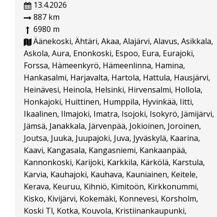
13.4.2026
887 km
6980 m
Äänekoski, Ähtäri, Akaa, Alajärvi, Alavus, Asikkala,
Askola, Aura, Enonkoski, Espoo, Eura, Eurajoki,
Forssa, Hämeenkyrö, Hämeenlinna, Hamina,
Hankasalmi, Harjavalta, Hartola, Hattula, Hausjärvi,
Heinävesi, Heinola, Helsinki, Hirvensalmi, Hollola,
Honkajoki, Huittinen, Humppila, Hyvinkää, Iitti,
Ikaalinen, Ilmajoki, Imatra, Isojoki, Isokyrö, Jämijärvi,
Jämsä, Janakkala, Järvenpää, Jokioinen, Joroinen,
Joutsa, Juuka, Juupajoki, Juva, Jyväskylä, Kaarina,
Kaavi, Kangasala, Kangasniemi, Kankaanpää,
Kannonkoski, Karijoki, Karkkila, Kärkölä, Karstula,
Karvia, Kauhajoki, Kauhava, Kauniainen, Keitele,
Kerava, Keuruu, Kihniö, Kimitoön, Kirkkonummi,
Kisko, Kivijärvi, Kokemäki, Konnevesi, Korsholm,
Koski Tl, Kotka, Kouvola, Kristiinankaupunki,