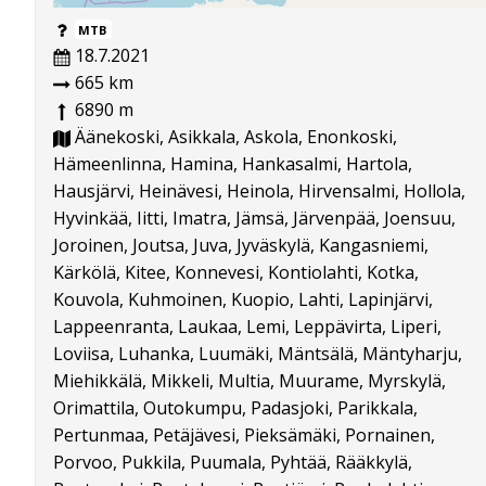
MTB
18.7.2021
665 km
6890 m
Äänekoski, Asikkala, Askola, Enonkoski,
Hämeenlinna, Hamina, Hankasalmi, Hartola,
Hausjärvi, Heinävesi, Heinola, Hirvensalmi, Hollola,
Hyvinkää, Iitti, Imatra, Jämsä, Järvenpää, Joensuu,
Joroinen, Joutsa, Juva, Jyväskylä, Kangasniemi,
Kärkölä, Kitee, Konnevesi, Kontiolahti, Kotka,
Kouvola, Kuhmoinen, Kuopio, Lahti, Lapinjärvi,
Lappeenranta, Laukaa, Lemi, Leppävirta, Liperi,
Loviisa, Luhanka, Luumäki, Mäntsälä, Mäntyharju,
Miehikkälä, Mikkeli, Multia, Muurame, Myrskylä,
Orimattila, Outokumpu, Padasjoki, Parikkala,
Pertunmaa, Petäjävesi, Pieksämäki, Pornainen,
Porvoo, Pukkila, Puumala, Pyhtää, Rääkkylä,