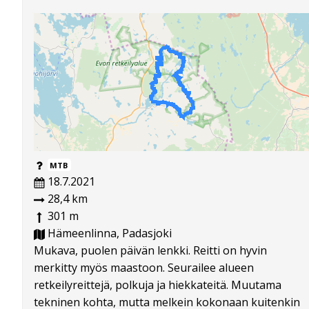
MTB
18.7.2021
28,4 km
301 m
Hämeenlinna, Padasjoki
Mukava, puolen päivän lenkki. Reitti on hyvin
merkitty myös maastoon. Seurailee alueen
retkeilyreittejä, polkuja ja hiekkateitä. Muutama
tekninen kohta, mutta melkein kokonaan kuitenkin