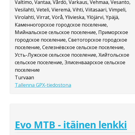
Valtimo, Vantaa, Vårdö, Varkaus, Vehmaa, Vesanto,
Vesilahti, Veteli, Vieremä, Vihti, Viitasaari, Vimpeli,
Virolahti, Virrat, Vörå, Ylivieska, Ylöjärvi, Ypäjä,
Каменногорское городское поселение,
Мийнальское сельское поселение, Приморское
городское поселение, Светогорское городское
поселение, Селезнёвское сельское поселение,
Усть-Лужское сельское поселение, Хийтольское
сельское поселение, Элисенваарское сельское
поселение
Turvaan
Tallenna GPX-tiedostona
Evo MTB - itäinen lenkki