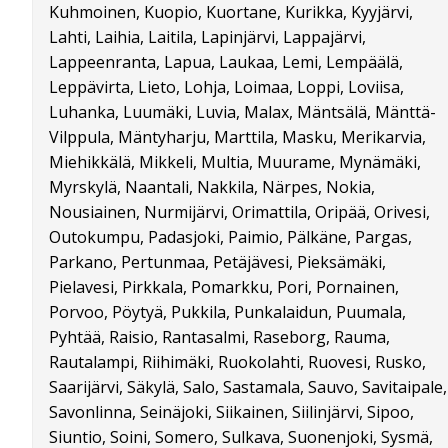
Kuhmoinen, Kuopio, Kuortane, Kurikka, Kyyjärvi,
Lahti, Laihia, Laitila, Lapinjärvi, Lappajärvi,
Lappeenranta, Lapua, Laukaa, Lemi, Lempäälä,
Leppävirta, Lieto, Lohja, Loimaa, Loppi, Loviisa,
Luhanka, Luumäki, Luvia, Malax, Mäntsälä, Mänttä-
Vilppula, Mäntyharju, Marttila, Masku, Merikarvia,
Miehikkälä, Mikkeli, Multia, Muurame, Mynämäki,
Myrskylä, Naantali, Nakkila, Närpes, Nokia,
Nousiainen, Nurmijärvi, Orimattila, Oripää, Orivesi,
Outokumpu, Padasjoki, Paimio, Pälkäne, Pargas,
Parkano, Pertunmaa, Petäjävesi, Pieksämäki,
Pielavesi, Pirkkala, Pomarkku, Pori, Pornainen,
Porvoo, Pöytyä, Pukkila, Punkalaidun, Puumala,
Pyhtää, Raisio, Rantasalmi, Raseborg, Rauma,
Rautalampi, Riihimäki, Ruokolahti, Ruovesi, Rusko,
Saarijärvi, Säkylä, Salo, Sastamala, Sauvo, Savitaipale,
Savonlinna, Seinäjoki, Siikainen, Siilinjärvi, Sipoo,
Siuntio, Soini, Somero, Sulkava, Suonenjoki, Sysmä,