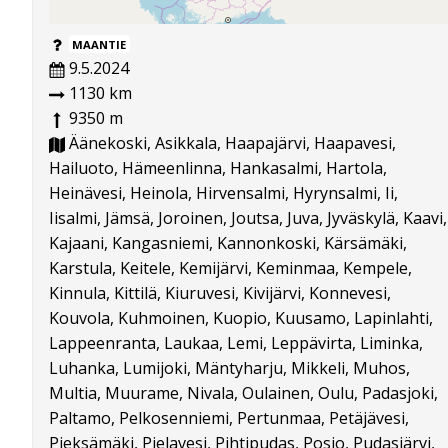
MAANTIE
9.5.2024
1130 km
9350 m
Äänekoski, Asikkala, Haapajärvi, Haapavesi,
Hailuoto, Hämeenlinna, Hankasalmi, Hartola,
Heinävesi, Heinola, Hirvensalmi, Hyrynsalmi, Ii,
Iisalmi, Jämsä, Joroinen, Joutsa, Juva, Jyväskylä, Kaavi,
Kajaani, Kangasniemi, Kannonkoski, Kärsämäki,
Karstula, Keitele, Kemijärvi, Keminmaa, Kempele,
Kinnula, Kittilä, Kiuruvesi, Kivijärvi, Konnevesi,
Kouvola, Kuhmoinen, Kuopio, Kuusamo, Lapinlahti,
Lappeenranta, Laukaa, Lemi, Leppävirta, Liminka,
Luhanka, Lumijoki, Mäntyharju, Mikkeli, Muhos,
Multia, Muurame, Nivala, Oulainen, Oulu, Padasjoki,
Paltamo, Pelkosenniemi, Pertunmaa, Petäjävesi,
Pieksämäki, Pielavesi, Pihtipudas, Posio, Pudasjärvi,