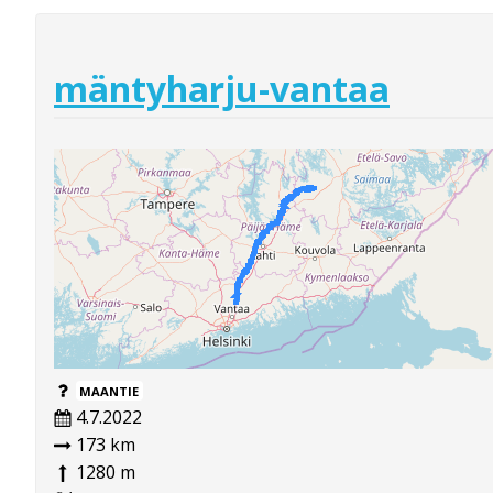
mäntyharju-vantaa
MAANTIE
4.7.2022
173 km
1280 m