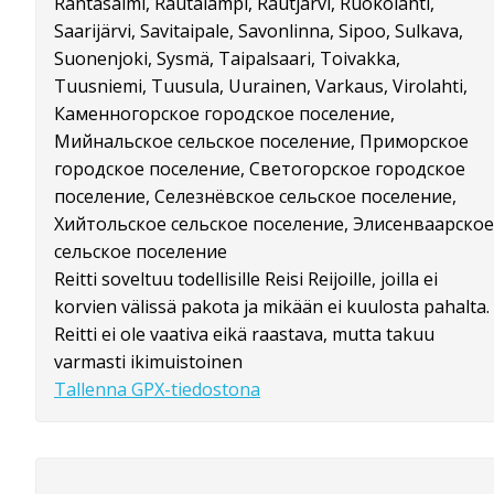
Rantasalmi, Rautalampi, Rautjärvi, Ruokolahti,
Saarijärvi, Savitaipale, Savonlinna, Sipoo, Sulkava,
Suonenjoki, Sysmä, Taipalsaari, Toivakka,
Tuusniemi, Tuusula, Uurainen, Varkaus, Virolahti,
Каменногорское городское поселение,
Мийнальское сельское поселение, Приморское
городское поселение, Светогорское городское
поселение, Селезнёвское сельское поселение,
Хийтольское сельское поселение, Элисенваарское
сельское поселение
Reitti soveltuu todellisille Reisi Reijoille, joilla ei
korvien välissä pakota ja mikään ei kuulosta pahalta.
Reitti ei ole vaativa eikä raastava, mutta takuu
varmasti ikimuistoinen
Tallenna GPX-tiedostona