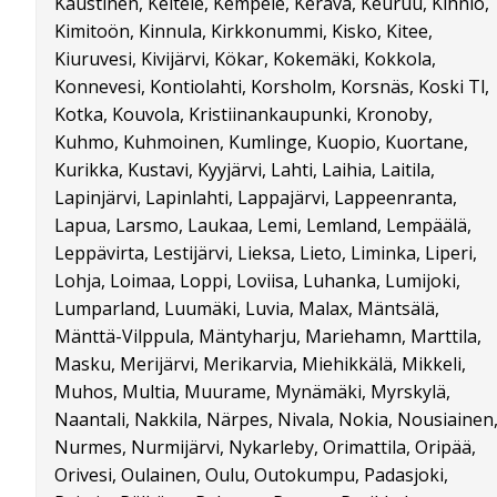
Kaustinen, Keitele, Kempele, Kerava, Keuruu, Kihniö,
Kimitoön, Kinnula, Kirkkonummi, Kisko, Kitee,
Kiuruvesi, Kivijärvi, Kökar, Kokemäki, Kokkola,
Konnevesi, Kontiolahti, Korsholm, Korsnäs, Koski Tl,
Kotka, Kouvola, Kristiinankaupunki, Kronoby,
Kuhmo, Kuhmoinen, Kumlinge, Kuopio, Kuortane,
Kurikka, Kustavi, Kyyjärvi, Lahti, Laihia, Laitila,
Lapinjärvi, Lapinlahti, Lappajärvi, Lappeenranta,
Lapua, Larsmo, Laukaa, Lemi, Lemland, Lempäälä,
Leppävirta, Lestijärvi, Lieksa, Lieto, Liminka, Liperi,
Lohja, Loimaa, Loppi, Loviisa, Luhanka, Lumijoki,
Lumparland, Luumäki, Luvia, Malax, Mäntsälä,
Mänttä-Vilppula, Mäntyharju, Mariehamn, Marttila,
Masku, Merijärvi, Merikarvia, Miehikkälä, Mikkeli,
Muhos, Multia, Muurame, Mynämäki, Myrskylä,
Naantali, Nakkila, Närpes, Nivala, Nokia, Nousiainen
Nurmes, Nurmijärvi, Nykarleby, Orimattila, Oripää,
Orivesi, Oulainen, Oulu, Outokumpu, Padasjoki,