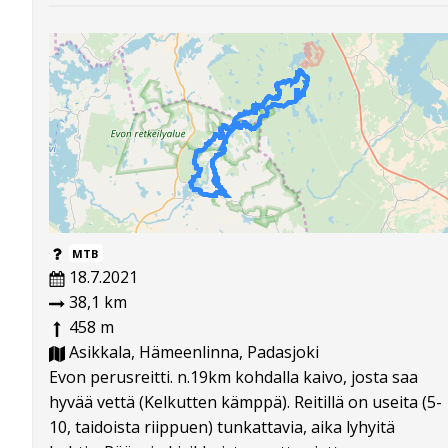
MTB
18.7.2021
38,1 km
458 m
Asikkala, Hämeenlinna, Padasjoki
Evon perusreitti. n.19km kohdalla kaivo, josta saa
hyvää vettä (Kelkutten kämppä). Reitillä on useita (5-
10, taidoista riippuen) tunkattavia, aika lyhyitä