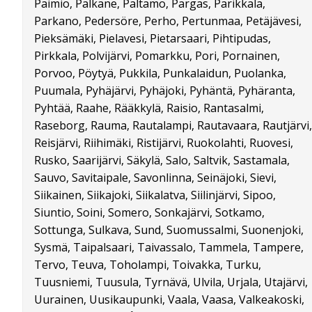
Paimio, Pälkäne, Paltamo, Pargas, Parikkala,
Parkano, Pedersöre, Perho, Pertunmaa, Petäjävesi,
Pieksämäki, Pielavesi, Pietarsaari, Pihtipudas,
Pirkkala, Polvijärvi, Pomarkku, Pori, Pornainen,
Porvoo, Pöytyä, Pukkila, Punkalaidun, Puolanka,
Puumala, Pyhäjärvi, Pyhäjoki, Pyhäntä, Pyhäranta,
Pyhtää, Raahe, Rääkkylä, Raisio, Rantasalmi,
Raseborg, Rauma, Rautalampi, Rautavaara, Rautjärvi,
Reisjärvi, Riihimäki, Ristijärvi, Ruokolahti, Ruovesi,
Rusko, Saarijärvi, Säkylä, Salo, Saltvik, Sastamala,
Sauvo, Savitaipale, Savonlinna, Seinäjoki, Sievi,
Siikainen, Siikajoki, Siikalatva, Siilinjärvi, Sipoo,
Siuntio, Soini, Somero, Sonkajärvi, Sotkamo,
Sottunga, Sulkava, Sund, Suomussalmi, Suonenjoki,
Sysmä, Taipalsaari, Taivassalo, Tammela, Tampere,
Tervo, Teuva, Toholampi, Toivakka, Turku,
Tuusniemi, Tuusula, Tyrnävä, Ulvila, Urjala, Utajärvi,
Uurainen, Uusikaupunki, Vaala, Vaasa, Valkeakoski,