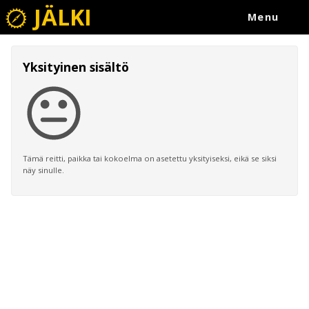
JÄLKI
Menu
Yksityinen sisältö
Tämä reitti, paikka tai kokoelma on asetettu yksityiseksi, eikä se siksi
näy sinulle.