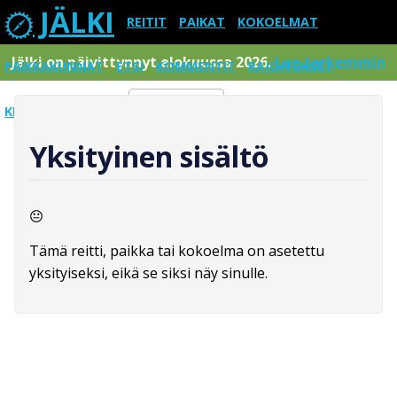
JÄLKI
REITIT
PAIKAT
KOKOELMAT
Jälki on päivittynnyt elokuussa 2026.
Lue tarkemmin
PAIKKAKUNNAT
ETSI
KOMMENTIT
RAJOITUKSET
KIRJAUDU SISÄÄN
Menu
Yksityinen sisältö
Tämä reitti, paikka tai kokoelma on asetettu
yksityiseksi, eikä se siksi näy sinulle.