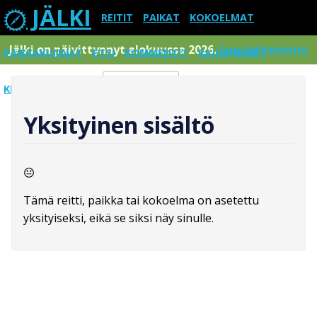
JÄLKI
REITIT
PAIKAT
KOKOELMAT
Jälki on päivittynnyt elokuussa 2026.
Lue tarkemmin
PAIKKAKUNNAT
ETSI
KOMMENTIT
RAJOITUKSET
KIRJAUDU SISÄÄN
Menu
Yksityinen sisältö
Tämä reitti, paikka tai kokoelma on asetettu
yksityiseksi, eikä se siksi näy sinulle.