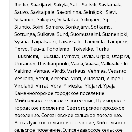
Rusko, Saarijärvi, Säkylä, Salo, Saltvik, Sastamala,
Sauvo, Savitaipale, Savonlinna, Seinäjoki, Sievi,
Siikainen, Siikajoki, Siikalatva, Siilinjärvi, Sipoo,
Siuntio, Soini, Somero, Sonkajärvi, Sotkamo,
Sottunga, Sulkava, Sund, Suomussalmi, Suonenjoki,
Sysmä, Taipalsaari, Taivassalo, Tammela, Tampere,
Tervo, Teuva, Toholampi, Toivakka, Turku,
Tuusniemi, Tuusula, Tyrnävä, Ulvila, Urjala, Utajärvi,
Uurainen, Uusikaupunki, Vaala, Vaasa, Valkeakoski,
Valtimo, Vantaa, Vårdö, Varkaus, Vehmaa, Vesanto,
Vesilahti, Veteli, Vieremä, Vihti, Viitasaari, Vimpeli,
Virolahti, Virrat, Vörå, Ylivieska, Ylöjärvi, Ypäjä,
Каменногорское городское поселение,
Мийнальское сельское поселение, Приморское
городское поселение, Светогорское городское
поселение, Селезнёвское сельское поселение,
Усть-Лужское сельское поселение, Хийтольское
сельское поселение, Элисенваарское сельское