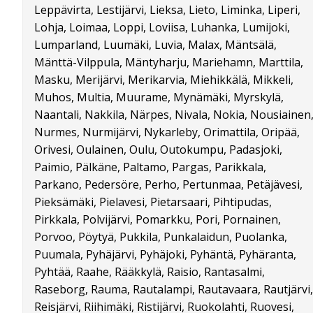
Leppävirta, Lestijärvi, Lieksa, Lieto, Liminka, Liperi,
Lohja, Loimaa, Loppi, Loviisa, Luhanka, Lumijoki,
Lumparland, Luumäki, Luvia, Malax, Mäntsälä,
Mänttä-Vilppula, Mäntyharju, Mariehamn, Marttila,
Masku, Merijärvi, Merikarvia, Miehikkälä, Mikkeli,
Muhos, Multia, Muurame, Mynämäki, Myrskylä,
Naantali, Nakkila, Närpes, Nivala, Nokia, Nousiainen
Nurmes, Nurmijärvi, Nykarleby, Orimattila, Oripää,
Orivesi, Oulainen, Oulu, Outokumpu, Padasjoki,
Paimio, Pälkäne, Paltamo, Pargas, Parikkala,
Parkano, Pedersöre, Perho, Pertunmaa, Petäjävesi,
Pieksämäki, Pielavesi, Pietarsaari, Pihtipudas,
Pirkkala, Polvijärvi, Pomarkku, Pori, Pornainen,
Porvoo, Pöytyä, Pukkila, Punkalaidun, Puolanka,
Puumala, Pyhäjärvi, Pyhäjoki, Pyhäntä, Pyhäranta,
Pyhtää, Raahe, Rääkkylä, Raisio, Rantasalmi,
Raseborg, Rauma, Rautalampi, Rautavaara, Rautjärvi,
Reisjärvi, Riihimäki, Ristijärvi, Ruokolahti, Ruovesi,