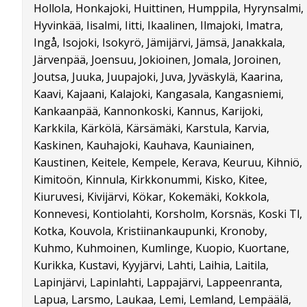
Hollola, Honkajoki, Huittinen, Humppila, Hyrynsalmi,
Hyvinkää, Iisalmi, Iitti, Ikaalinen, Ilmajoki, Imatra,
Ingå, Isojoki, Isokyrö, Jämijärvi, Jämsä, Janakkala,
Järvenpää, Joensuu, Jokioinen, Jomala, Joroinen,
Joutsa, Juuka, Juupajoki, Juva, Jyväskylä, Kaarina,
Kaavi, Kajaani, Kalajoki, Kangasala, Kangasniemi,
Kankaanpää, Kannonkoski, Kannus, Karijoki,
Karkkila, Kärkölä, Kärsämäki, Karstula, Karvia,
Kaskinen, Kauhajoki, Kauhava, Kauniainen,
Kaustinen, Keitele, Kempele, Kerava, Keuruu, Kihniö,
Kimitoön, Kinnula, Kirkkonummi, Kisko, Kitee,
Kiuruvesi, Kivijärvi, Kökar, Kokemäki, Kokkola,
Konnevesi, Kontiolahti, Korsholm, Korsnäs, Koski Tl,
Kotka, Kouvola, Kristiinankaupunki, Kronoby,
Kuhmo, Kuhmoinen, Kumlinge, Kuopio, Kuortane,
Kurikka, Kustavi, Kyyjärvi, Lahti, Laihia, Laitila,
Lapinjärvi, Lapinlahti, Lappajärvi, Lappeenranta,
Lapua, Larsmo, Laukaa, Lemi, Lemland, Lempäälä,