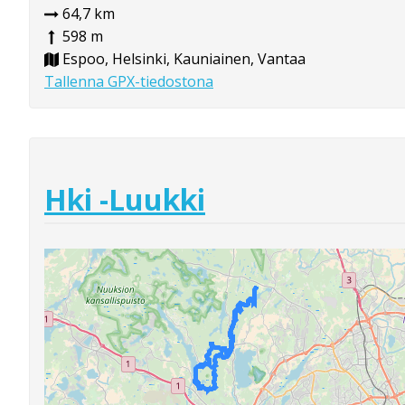
64,7 km
598 m
Espoo, Helsinki, Kauniainen, Vantaa
Tallenna GPX-tiedostona
Hki -Luukki