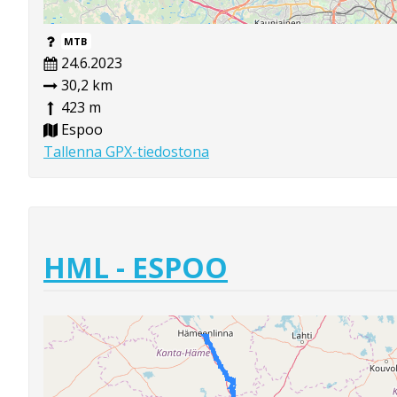
MTB
24.6.2023
30,2 km
423 m
Espoo
Tallenna GPX-tiedostona
HML - ESPOO