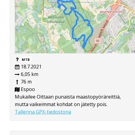
MTB
18.7.2021
6,05 km
76 m
Espoo
Mukailee Oittaan punaista maastopyöräreittiä,
mutta vaikeimmat kohdat on jätetty pois.
Tallenna GPX-tiedostona