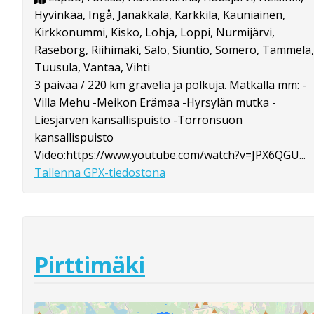
Hyvinkää, Ingå, Janakkala, Karkkila, Kauniainen,
Kirkkonummi, Kisko, Lohja, Loppi, Nurmijärvi,
Raseborg, Riihimäki, Salo, Siuntio, Somero, Tammela,
Tuusula, Vantaa, Vihti
3 päivää / 220 km gravelia ja polkuja. Matkalla mm: -
Villa Mehu -Meikon Erämaa -Hyrsylän mutka -
Liesjärven kansallispuisto -Torronsuon
kansallispuisto
Video:https://www.youtube.com/watch?v=JPX6QGU...
Tallenna GPX-tiedostona
Pirttimäki