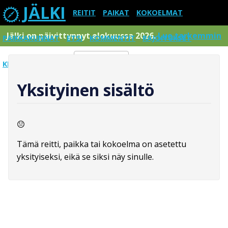
JÄLKI
REITIT
PAIKAT
KOKOELMAT
Jälki on päivittynnyt elokuussa 2026.
Lue tarkemmin
PAIKKAKUNNAT
ETSI
KOMMENTIT
RAJOITUKSET
KIRJAUDU SISÄÄN
Menu
Yksityinen sisältö
Tämä reitti, paikka tai kokoelma on asetettu
yksityiseksi, eikä se siksi näy sinulle.