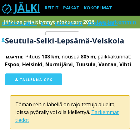
JÄLKI
REITIT
PAIKAT
KOKOELMAT
Jälki on päivittynnyt elokuussa 2026.
Lue tarkemmin
PAIKKAKUNNAT
ETSI
KOMMENTIT
RAJOITUKSET
Seutula-Selki-Lepsämä-Velskola
KIRJAUDU SISÄÄN
Menu
Pituus
108 km
; nousua
805 m
; paikkakunnat:
MAANTIE
Espoo, Helsinki, Nurmijärvi, Tuusula, Vantaa, Vihti
TALLENNA GPX
Tämän reitin lähellä on rajoitettuja alueita,
joissa pyöräily voi olla kiellettyä.
Tarkemmat
tiedot