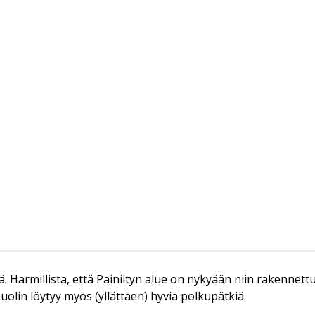
ä. Harmillista, että Painiityn alue on nykyään niin rakennettu
uolin löytyy myös (yllättäen) hyviä polkupätkiä.