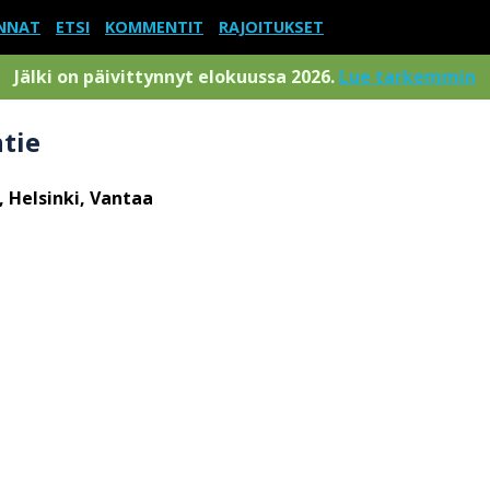
NNAT
ETSI
KOMMENTIT
RAJOITUKSET
Jälki on päivittynnyt elokuussa 2026.
Lue tarkemmin
tie
, Helsinki, Vantaa