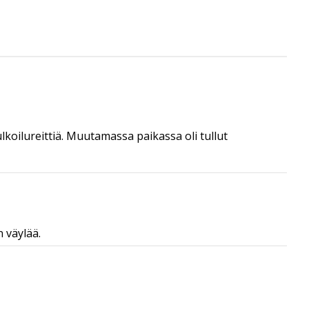
ulkoilureittiä. Muutamassa paikassa oli tullut
n väylää.