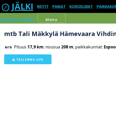
JÄLKI
REITIT
PAIKAT
KOKOELMAT
PAIKKAKU
KIRJAUDU SISÄÄN
Menu
mtb Tali Mäkkylä Hämevaara Vihdin
Pituus
17,9 km
; nousua
208 m
; paikkakunnat:
Espoo
MTB
TALLENNA GPX