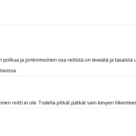
n polkua ja jonkinmoinen osa reitistä on leveätä ja tasaista 
tavissa.
en reitti ei ole. Todella pitkät pätkät vain kevyen liikentee