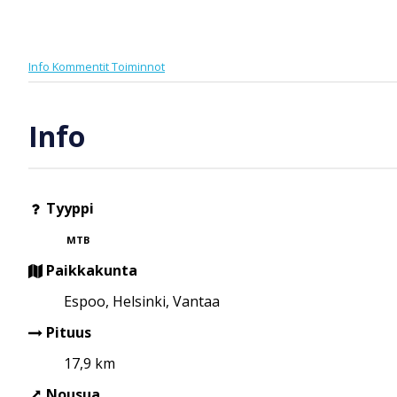
Info
Kommentit
Toiminnot
Info
Tyyppi
MTB
Paikkakunta
Espoo, Helsinki, Vantaa
Pituus
17,9 km
Nousua