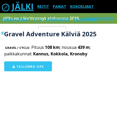
JÄLKI
REITIT
PAIKAT
KOKOELMAT
Jälki on päivittynnyt elokuussa 2026.
Lue tarkemmin
PAIKKAKUNNAT
ETSI
KOMMENTIT
RAJOITUKSET
Gravel Adventure Kälviä 2025
KIRJAUDU SISÄÄN
Menu
Pituus
108 km
; nousua
439 m
;
GRAVEL / CYCLO
paikkakunnat:
Kannus, Kokkola, Kronoby
TALLENNA GPX