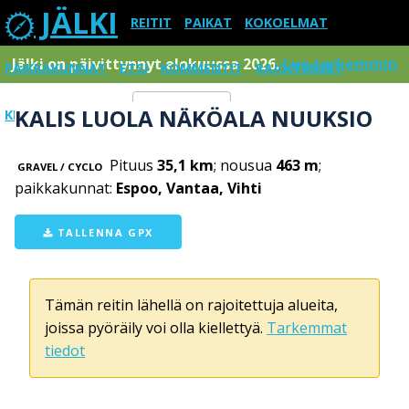
JÄLKI
REITIT
PAIKAT
KOKOELMAT
Jälki on päivittynnyt elokuussa 2026.
Lue tarkemmin
PAIKKAKUNNAT
ETSI
KOMMENTIT
RAJOITUKSET
KALIS LUOLA NÄKÖALA NUUKSIO
KIRJAUDU SISÄÄN
Menu
Pituus
35,1 km
; nousua
463 m
;
GRAVEL / CYCLO
paikkakunnat:
Espoo, Vantaa, Vihti
TALLENNA GPX
Tämän reitin lähellä on rajoitettuja alueita,
joissa pyöräily voi olla kiellettyä.
Tarkemmat
tiedot