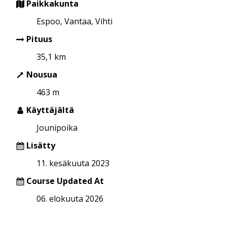
Paikkakunta
Espoo, Vantaa, Vihti
Pituus
35,1 km
Nousua
463 m
Käyttäjältä
Jounipoika
Lisätty
11. kesäkuuta 2023
Course Updated At
06. elokuuta 2026