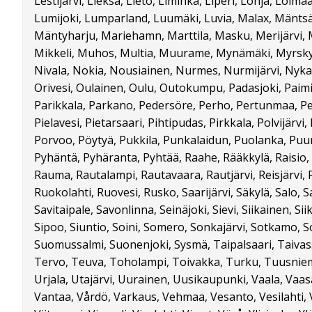
Lestijärvi, Lieksa, Lieto, Liminka, Liperi, Lohja, Loima
Lumijoki, Lumparland, Luumäki, Luvia, Malax, Mäntsä
Mäntyharju, Mariehamn, Marttila, Masku, Merijärvi, 
Mikkeli, Muhos, Multia, Muurame, Mynämäki, Myrskyl
Nivala, Nokia, Nousiainen, Nurmes, Nurmijärvi, Nykar
Orivesi, Oulainen, Oulu, Outokumpu, Padasjoki, Paimi
Parikkala, Parkano, Pedersöre, Perho, Pertunmaa, Pe
Pielavesi, Pietarsaari, Pihtipudas, Pirkkala, Polvijärv
Porvoo, Pöytyä, Pukkila, Punkalaidun, Puolanka, Puum
Pyhäntä, Pyhäranta, Pyhtää, Raahe, Rääkkylä, Raisio,
Rauma, Rautalampi, Rautavaara, Rautjärvi, Reisjärvi, Ri
Ruokolahti, Ruovesi, Rusko, Saarijärvi, Säkylä, Salo, S
Savitaipale, Savonlinna, Seinäjoki, Sievi, Siikainen, Siika
Sipoo, Siuntio, Soini, Somero, Sonkajärvi, Sotkamo, S
Suomussalmi, Suonenjoki, Sysmä, Taipalsaari, Taiva
Tervo, Teuva, Toholampi, Toivakka, Turku, Tuusniemi
Urjala, Utajärvi, Uurainen, Uusikaupunki, Vaala, Vaas
Vantaa, Vårdö, Varkaus, Vehmaa, Vesanto, Vesilahti, Ve