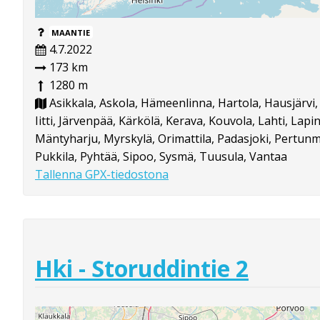
MAANTIE
4.7.2022
173 km
1280 m
Asikkala, Askola, Hämeenlinna, Hartola, Hausjärvi, 
Iitti, Järvenpää, Kärkölä, Kerava, Kouvola, Lahti, Lapin
Mäntyharju, Myrskylä, Orimattila, Padasjoki, Pertun
Pukkila, Pyhtää, Sipoo, Sysmä, Tuusula, Vantaa
Tallenna GPX-tiedostona
Hki - Storuddintie 2