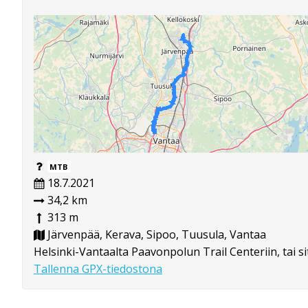
MTB
18.7.2021
34,2 km
313 m
Järvenpää, Kerava, Sipoo, Tuusula, Vantaa
Helsinki-Vantaalta Paavonpolun Trail Centeriin, tai s
Tallenna GPX-tiedostona