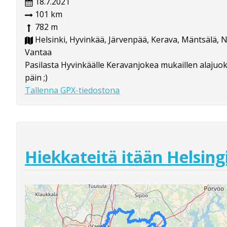
18.7.2021
101 km
782 m
Helsinki, Hyvinkää, Järvenpää, Kerava, Mäntsälä, N
Vantaa
Pasilasta Hyvinkäälle Keravanjokea mukaillen alajuoks
päin ;)
Tallenna GPX-tiedostona
Hiekkateitä itään Helsing