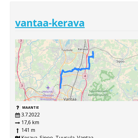
vantaa-kerava
MAANTIE
3.7.2022
17,6 km
141 m
Kerava, Sipoo, Tuusula, Vantaa