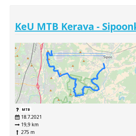
KeU MTB Kerava - Sipoonko
MTB
18.7.2021
19,9 km
275 m