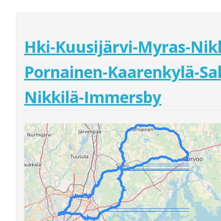
Hki-Kuusijärvi-Myras-Nikk
Pornainen-Kaarenkylä-Sak
Nikkilä-Immersby