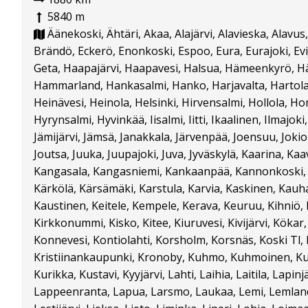
5840 m
Äänekoski, Ähtäri, Akaa, Alajärvi, Alavieska, Alavus,
Brändö, Eckerö, Enonkoski, Espoo, Eura, Eurajoki, Evij
Geta, Haapajärvi, Haapavesi, Halsua, Hämeenkyrö, 
Hammarland, Hankasalmi, Hanko, Harjavalta, Hartola,
Heinävesi, Heinola, Helsinki, Hirvensalmi, Hollola, H
Hyrynsalmi, Hyvinkää, Iisalmi, Iitti, Ikaalinen, Ilmajoki
Jämijärvi, Jämsä, Janakkala, Järvenpää, Joensuu, Jokio
Joutsa, Juuka, Juupajoki, Juva, Jyväskylä, Kaarina, Kaav
Kangasala, Kangasniemi, Kankaanpää, Kannonkoski, K
Kärkölä, Kärsämäki, Karstula, Karvia, Kaskinen, Kauh
Kaustinen, Keitele, Kempele, Kerava, Keuruu, Kihniö, 
Kirkkonummi, Kisko, Kitee, Kiuruvesi, Kivijärvi, Köka
Konnevesi, Kontiolahti, Korsholm, Korsnäs, Koski Tl,
Kristiinankaupunki, Kronoby, Kuhmo, Kuhmoinen, Ku
Kurikka, Kustavi, Kyyjärvi, Lahti, Laihia, Laitila, Lapinj
Lappeenranta, Lapua, Larsmo, Laukaa, Lemi, Lemland