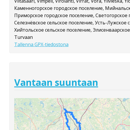
Viitasaari, Vimpeli, Virolahti, Virrat, Vörå, Ylivieska, Yl
Каменногорское городское поселение, Мийнальск
Приморское городское поселение, Светогорское 
Селезнёвское сельское поселение, Усть-Лужское 
Хийтольское сельское поселение, Элисенваарское
Turvaan
Tallenna GPX-tiedostona
Vantaan suuntaan