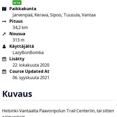
MTB
Paikkakunta
Järvenpää, Kerava, Sipoo, Tuusula, Vantaa
Pituus
34,2 km
Nousua
313 m
Käyttäjältä
LazyBonBomba
Lisätty
22. lokakuuta 2020
Course Updated At
06. syyskuuta 2021
Kuvaus
Helsinki-Vantaalta Paavonpolun Trail Centeriin, tai sitten
päinvastoin