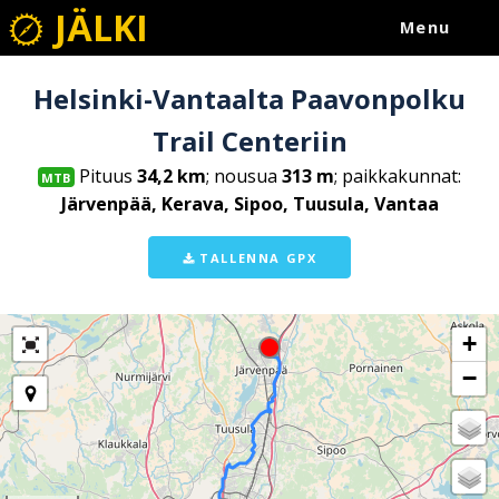
JÄLKI
Menu
Helsinki-Vantaalta Paavonpolku
Trail Centeriin
Pituus
34,2 km
; nousua
313 m
; paikkakunnat:
MTB
Järvenpää, Kerava, Sipoo, Tuusula, Vantaa
TALLENNA GPX
+
−