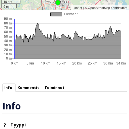
10 km
5 mi
Leaflet
| ©
OpenStreetMap
contributors
Info
Kommentit
Toiminnot
Info
Tyyppi