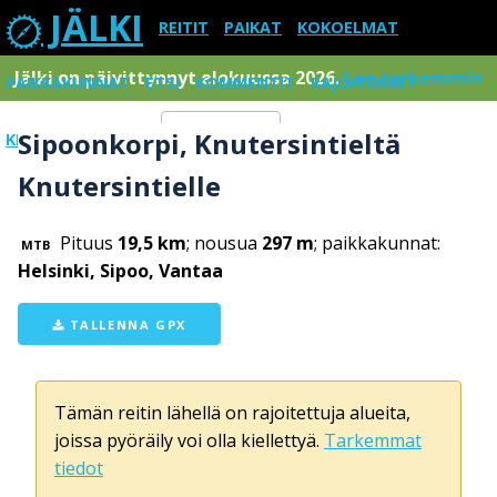
JÄLKI
REITIT
PAIKAT
KOKOELMAT
Jälki on päivittynnyt elokuussa 2026.
Lue tarkemmin
PAIKKAKUNNAT
ETSI
KOMMENTIT
RAJOITUKSET
Sipoonkorpi, Knutersintieltä
KIRJAUDU SISÄÄN
Menu
Knutersintielle
Pituus
19,5 km
; nousua
297 m
; paikkakunnat:
MTB
Helsinki, Sipoo, Vantaa
TALLENNA GPX
Tämän reitin lähellä on rajoitettuja alueita,
joissa pyöräily voi olla kiellettyä.
Tarkemmat
tiedot