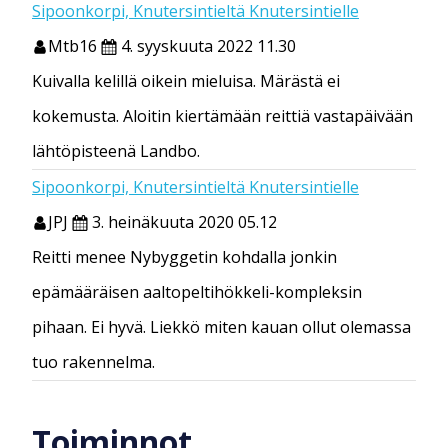
Sipoonkorpi, Knutersintieltä Knutersintielle
Mtb16
4. syyskuuta 2022 11.30
Kuivalla kelillä oikein mieluisa. Märästä ei
kokemusta. Aloitin kiertämään reittiä vastapäivään
lähtöpisteenä Landbo.
Sipoonkorpi, Knutersintieltä Knutersintielle
JPJ
3. heinäkuuta 2020 05.12
Reitti menee Nybyggetin kohdalla jonkin
epämääräisen aaltopeltihökkeli-kompleksin
pihaan. Ei hyvä. Liekkö miten kauan ollut olemassa
tuo rakennelma.
Toiminnot