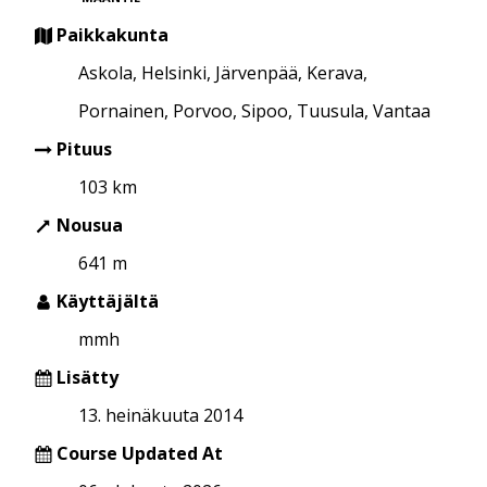
Paikkakunta
Askola, Helsinki, Järvenpää, Kerava,
Pornainen, Porvoo, Sipoo, Tuusula, Vantaa
Pituus
103 km
Nousua
641 m
Käyttäjältä
mmh
Lisätty
13. heinäkuuta 2014
Course Updated At