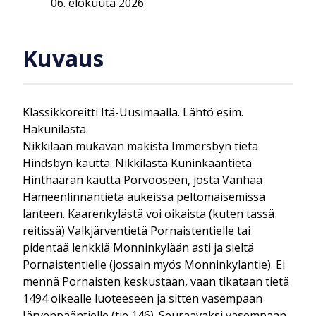
06. elokuuta 2026
Kuvaus
Klassikkoreitti Itä-Uusimaalla. Lähtö esim.
Hakunilasta.
Nikkilään mukavan mäkistä Immersbyn tietä
Hindsbyn kautta. Nikkilästä Kuninkaantietä
Hinthaaran kautta Porvooseen, josta Vanhaa
Hämeenlinnantietä aukeissa peltomaisemissa
länteen. Kaarenkylästä voi oikaista (kuten tässä
reitissä) Valkjärventietä Pornaistentielle tai
pidentää lenkkiä Monninkylään asti ja sieltä
Pornaistentielle (jossain myös Monninkyläntie). Ei
mennä Pornaisten keskustaan, vaan tikataan tietä
1494 oikealle luoteeseen ja sitten vasempaan
Järvenpääntielle (tie 146). Seuraavaksi vasempaan