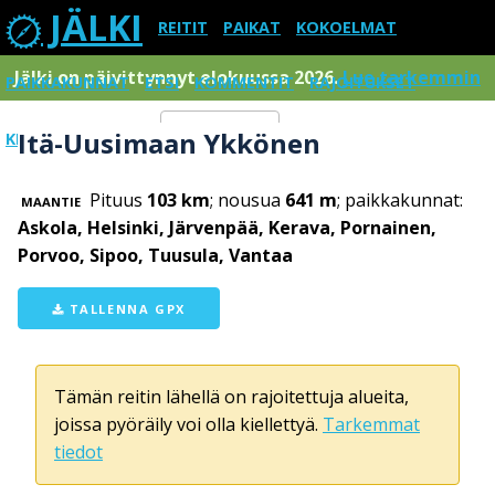
JÄLKI
REITIT
PAIKAT
KOKOELMAT
Jälki on päivittynnyt elokuussa 2026.
Lue tarkemmin
PAIKKAKUNNAT
ETSI
KOMMENTIT
RAJOITUKSET
Itä-Uusimaan Ykkönen
KIRJAUDU SISÄÄN
Menu
Pituus
103 km
; nousua
641 m
; paikkakunnat:
MAANTIE
Askola, Helsinki, Järvenpää, Kerava, Pornainen,
Porvoo, Sipoo, Tuusula, Vantaa
TALLENNA GPX
Tämän reitin lähellä on rajoitettuja alueita,
joissa pyöräily voi olla kiellettyä.
Tarkemmat
tiedot