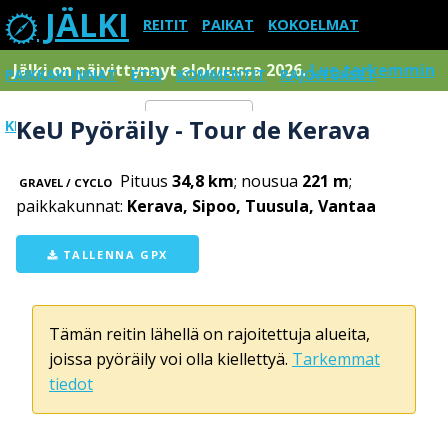
JÄLKI
REITIT
PAIKAT
KOKOELMAT
Jälki on päivittynnyt elokuussa 2026.
Lue tarkemmin
PAIKKAKUNNAT
ETSI
KOMMENTIT
RAJOITUKSET
KeU Pyöräily - Tour de Kerava
KIRJAUDU SISÄÄN
Menu
Pituus
34,8 km
; nousua
221 m
;
GRAVEL / CYCLO
paikkakunnat:
Kerava, Sipoo, Tuusula, Vantaa
TALLENNA GPX
Tämän reitin lähellä on rajoitettuja alueita,
joissa pyöräily voi olla kiellettyä.
Tarkemmat
tiedot