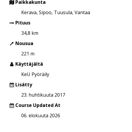
Paikkakunta
Kerava, Sipoo, Tuusula, Vantaa
Pituus
34,8 km
Nousua
221 m
Käyttäjältä
KeU Pyöräily
Lisätty
23. huhtikuuta 2017
Course Updated At
06. elokuuta 2026