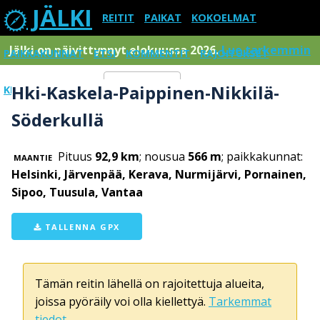
JÄLKI
REITIT
PAIKAT
KOKOELMAT
Jälki on päivittynnyt elokuussa 2026.
Lue tarkemmin
PAIKKAKUNNAT
ETSI
KOMMENTIT
RAJOITUKSET
Hki-Kaskela-Paippinen-Nikkilä-
KIRJAUDU SISÄÄN
Menu
Söderkullä
Pituus
92,9 km
; nousua
566 m
; paikkakunnat:
MAANTIE
Helsinki, Järvenpää, Kerava, Nurmijärvi, Pornainen,
Sipoo, Tuusula, Vantaa
TALLENNA GPX
Tämän reitin lähellä on rajoitettuja alueita,
joissa pyöräily voi olla kiellettyä.
Tarkemmat
tiedot