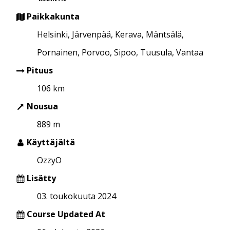
Paikkakunta
Helsinki, Järvenpää, Kerava, Mäntsälä,
Pornainen, Porvoo, Sipoo, Tuusula, Vantaa
Pituus
106 km
Nousua
889 m
Käyttäjältä
OzzyO
Lisätty
03. toukokuuta 2024
Course Updated At