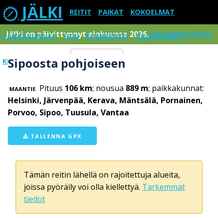
JÄLKI
REITIT
PAIKAT
KOKOELMAT
Jälki on päivittynnyt elokuussa 2026.
Lue tarkemmin
PAIKKAKUNNAT
ETSI
KOMMENTIT
RAJOITUKSET
Sipoosta pohjoiseen
KIRJAUDU SISÄÄN
Menu
Pituus
106 km
; nousua
889 m
; paikkakunnat:
MAANTIE
Helsinki, Järvenpää, Kerava, Mäntsälä, Pornainen,
Porvoo, Sipoo, Tuusula, Vantaa
TALLENNA GPX
Tämän reitin lähellä on rajoitettuja alueita,
joissa pyöräily voi olla kiellettyä.
Tarkemmat
tiedot