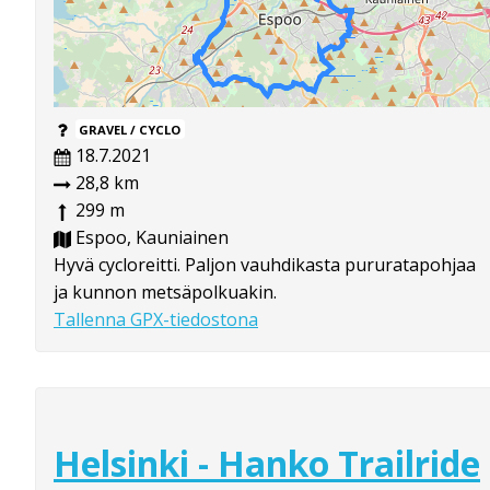
GRAVEL / CYCLO
18.7.2021
28,8 km
299 m
Espoo, Kauniainen
Hyvä cycloreitti. Paljon vauhdikasta pururatapohjaa
ja kunnon metsäpolkuakin.
Tallenna GPX-tiedostona
Helsinki - Hanko Trailride