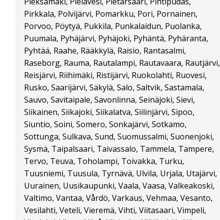
Pieksämäki, Pielavesi, Pietarsaari, Pihtipudas,
Pirkkala, Polvijärvi, Pomarkku, Pori, Pornainen,
Porvoo, Pöytyä, Pukkila, Punkalaidun, Puolanka,
Puumala, Pyhäjärvi, Pyhäjoki, Pyhäntä, Pyhäranta,
Pyhtää, Raahe, Rääkkylä, Raisio, Rantasalmi,
Raseborg, Rauma, Rautalampi, Rautavaara, Rautjärvi,
Reisjärvi, Riihimäki, Ristijärvi, Ruokolahti, Ruovesi,
Rusko, Saarijärvi, Säkylä, Salo, Saltvik, Sastamala,
Sauvo, Savitaipale, Savonlinna, Seinäjoki, Sievi,
Siikainen, Siikajoki, Siikalatva, Siilinjärvi, Sipoo,
Siuntio, Soini, Somero, Sonkajärvi, Sotkamo,
Sottunga, Sulkava, Sund, Suomussalmi, Suonenjoki,
Sysmä, Taipalsaari, Taivassalo, Tammela, Tampere,
Tervo, Teuva, Toholampi, Toivakka, Turku,
Tuusniemi, Tuusula, Tyrnävä, Ulvila, Urjala, Utajärvi,
Uurainen, Uusikaupunki, Vaala, Vaasa, Valkeakoski,
Valtimo, Vantaa, Vårdö, Varkaus, Vehmaa, Vesanto,
Vesilahti, Veteli, Vieremä, Vihti, Viitasaari, Vimpeli,