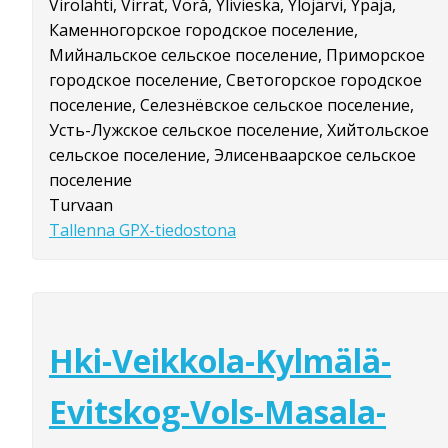
Virolahti, Virrat, Vörå, Ylivieska, Ylöjärvi, Ypäjä,
Каменногорское городское поселение,
Мийнальское сельское поселение, Приморское
городское поселение, Светогорское городское
поселение, Селезнёвское сельское поселение,
Усть-Лужское сельское поселение, Хийтольское
сельское поселение, Элисенваарское сельское
поселение
Turvaan
Tallenna GPX-tiedostona
Hki-Veikkola-Kylmälä-
Evitskog-Vols-Masala-