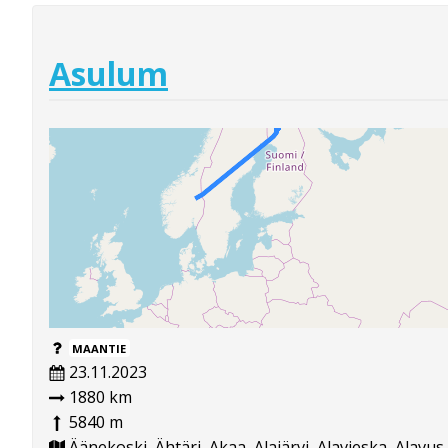
Asulum
MAANTIE
23.11.2023
1880 km
5840 m
Äänekoski, Ähtäri, Akaa, Alajärvi, Alavieska, Alavus,