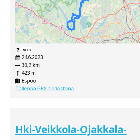
MTB
24.6.2023
30,2 km
423 m
Espoo
Tallenna GPX-tiedostona
Hki-Veikkola-Ojakkala-