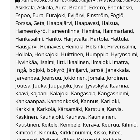
Asikkala, Askola, Aura, Brändö, Eckerö, Enonkoski,
Espoo, Eura, Eurajoki, Evijärvi, Finström, Föglö,
Forssa, Geta, Haapajärvi, Haapavesi, Halsua,
Hämeenkyrö, Hämeenlinna, Hamina, Hammarland,
Hankasalmi, Hanko, Harjavalta, Hartola, Hattula,
Hausjärvi, Heinävesi, Heinola, Helsinki, Hirvensalmi,
Hollola, Honkajoki, Huittinen, Humppila, Hyrynsalmi,
Hyvinkää, Iisalmi, Iitti, Ikaalinen, Ilmajoki, Imatra,
Ingå, Isojoki, Isokyrö, Jämijärvi, Jämsä, Janakkala,
Järvenpää, Joensuu, Jokioinen, Jomala, Joroinen,
Joutsa, Juuka, Juupajoki, Juva, Jyväskylä, Kaarina,
Kaavi, Kajaani, Kalajoki, Kangasala, Kangasniemi,
Kankaanpää, Kannonkoski, Kannus, Karijoki,
Karkkila, Kärkölä, Kärsämäki, Karstula, Karvia,
Kaskinen, Kauhajoki, Kauhava, Kauniainen,
Kaustinen, Keitele, Kempele, Kerava, Keuruu, Kihniö,
Kimitoön, Kinnula, Kirkkonummi, Kisko, Kitee,