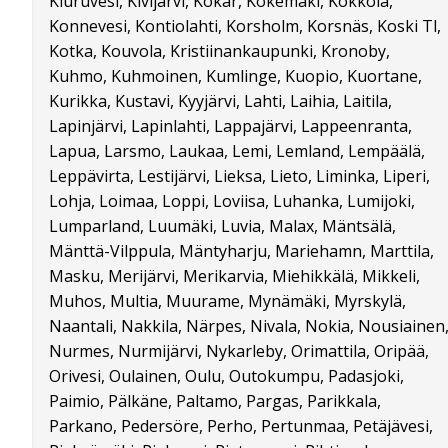
Kiuruvesi, Kivijärvi, Kökar, Kokemäki, Kokkola,
Konnevesi, Kontiolahti, Korsholm, Korsnäs, Koski Tl,
Kotka, Kouvola, Kristiinankaupunki, Kronoby,
Kuhmo, Kuhmoinen, Kumlinge, Kuopio, Kuortane,
Kurikka, Kustavi, Kyyjärvi, Lahti, Laihia, Laitila,
Lapinjärvi, Lapinlahti, Lappajärvi, Lappeenranta,
Lapua, Larsmo, Laukaa, Lemi, Lemland, Lempäälä,
Leppävirta, Lestijärvi, Lieksa, Lieto, Liminka, Liperi,
Lohja, Loimaa, Loppi, Loviisa, Luhanka, Lumijoki,
Lumparland, Luumäki, Luvia, Malax, Mäntsälä,
Mänttä-Vilppula, Mäntyharju, Mariehamn, Marttila,
Masku, Merijärvi, Merikarvia, Miehikkälä, Mikkeli,
Muhos, Multia, Muurame, Mynämäki, Myrskylä,
Naantali, Nakkila, Närpes, Nivala, Nokia, Nousiainen
Nurmes, Nurmijärvi, Nykarleby, Orimattila, Oripää,
Orivesi, Oulainen, Oulu, Outokumpu, Padasjoki,
Paimio, Pälkäne, Paltamo, Pargas, Parikkala,
Parkano, Pedersöre, Perho, Pertunmaa, Petäjävesi,