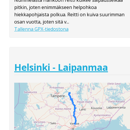
Nummelasta Hankoon reitti kulkee salpausselkää
pitkin, joten enimmäkseen helpohkoa
hiekkapohjaista polkua. Reitti on kuiva suurimman
osan vuotta, joten sitä v...
Tallenna GPX-tiedostona
Helsinki - Laipanmaa