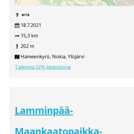
MTB
18.7.2021
15,3 km
202 m
Hämeenkyrö, Nokia, Ylöjärvi
Tallenna GPX-tiedostona
Lamminpää-
Maankaatopaikka-