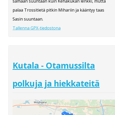
samaan suuntaan kuin Kehäkukan lenkki, mutta
palaa Trossitietä pitkin Mihariin ja kääntyy taas
Sasin suuntaan.
Tallenna GPX-tiedostona
Kutala - Otamussilta
polkuja ja hiekkateitä