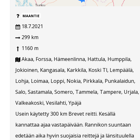
MAANTIE
18.7.2021
299 km
1160 m
Akaa, Forssa, Hämeenlinna, Hattula, Humppila,
Jokioinen, Kangasala, Karkkila, Koski Tl, Lempäälä,
Lohja, Loimaa, Loppi, Nokia, Pirkkala, Punkalaidun,
Salo, Sastamala, Somero, Tammela, Tampere, Urjala,
Valkeakoski, Vesilahti, Ypäjä
Usein käytetty 300 km Brevet reitti. Kesällä
kannattaa ajaa vastapäivään. Rannikon suuntaan
edetään aika hyvin suojaisia reittejä ja länsituulella