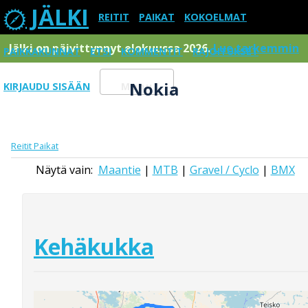
JÄLKI
REITIT
PAIKAT
KOKOELMAT
Jälki on päivittynnyt elokuussa 2026.
Lue tarkemmin
PAIKKAKUNNAT
ETSI
KOMMENTIT
RAJOITUKSET
Nokia
KIRJAUDU SISÄÄN
Menu
Reitit
Paikat
Näytä vain:
Maantie
|
MTB
|
Gravel / Cyclo
|
BMX
Kehäkukka