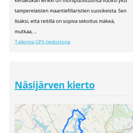
Kehäkukan lenkki on monipuolisuunsa vuoksi yksi
tamperelaisten maantiefillaristien suosikeista. Sen
lisäksi, että reitillä on sopiva sekoitus mäkeä,
mutkaa, ...
Tallenna GPX-tiedostona
Näsijärven kierto