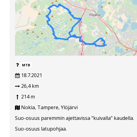
MTB
18.7.2021
26,4 km
214 m
Nokia, Tampere, Ylöjärvi
Suo-osuus paremmin ajettavissa "kuivalla" kaudella.
Suo-osuus latupohjaa.