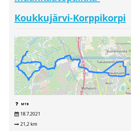
Koukkujärvi-Korppikorpi
MTB
18.7.2021
21,2 km