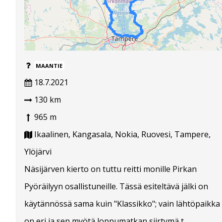
MAANTIE
18.7.2021
130 km
965 m
Ikaalinen, Kangasala, Nokia, Ruovesi, Tampere,
Ylöjärvi
Näsijärven kierto on tuttu reitti monille Pirkan
Pyöräilyyn osallistuneille. Tässä esiteltävä jälki on
käytännössä sama kuin "Klassikko"; vain lähtöpaikka
on eri ja sen myötä loppumatkan siirtymä t...