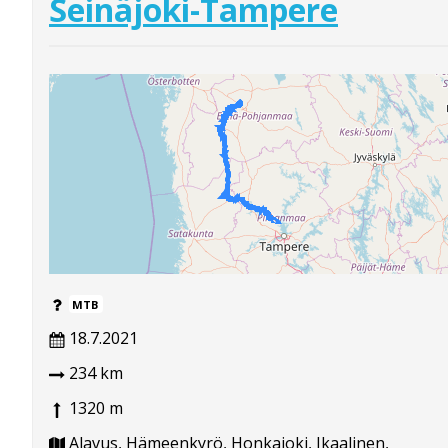
Seinäjoki-Tampere
MTB
18.7.2021
234 km
1320 m
Alavus, Hämeenkyrö, Honkajoki, Ikaalinen,