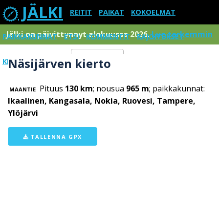
JÄLKI
REITIT
PAIKAT
KOKOELMAT
Jälki on päivittynnyt elokuussa 2026.
Lue tarkemmin
PAIKKAKUNNAT
ETSI
KOMMENTIT
RAJOITUKSET
Näsijärven kierto
KIRJAUDU SISÄÄN
Menu
Pituus
130 km
; nousua
965 m
; paikkakunnat:
MAANTIE
Ikaalinen, Kangasala, Nokia, Ruovesi, Tampere,
Ylöjärvi
TALLENNA GPX