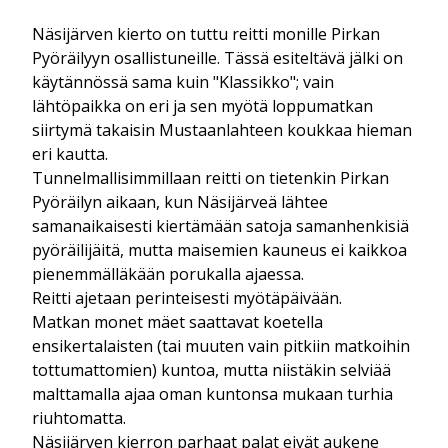
Näsijärven kierto on tuttu reitti monille Pirkan
Pyöräilyyn osallistuneille. Tässä esiteltävä jälki on
käytännössä sama kuin "Klassikko"; vain
lähtöpaikka on eri ja sen myötä loppumatkan
siirtymä takaisin Mustaanlahteen koukkaa hieman
eri kautta.
Tunnelmallisimmillaan reitti on tietenkin Pirkan
Pyöräilyn aikaan, kun Näsijärveä lähtee
samanaikaisesti kiertämään satoja samanhenkisiä
pyöräilijäitä, mutta maisemien kauneus ei kaikkoa
pienemmälläkään porukalla ajaessa.
Reitti ajetaan perinteisesti myötäpäivään.
Matkan monet mäet saattavat koetella
ensikertalaisten (tai muuten vain pitkiin matkoihin
tottumattomien) kuntoa, mutta niistäkin selviää
malttamalla ajaa oman kuntonsa mukaan turhia
riuhtomatta.
Näsijärven kierron parhaat palat eivät aukene