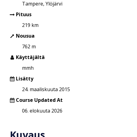
Tampere, Ylöjärvi
Pituus
219 km
Nousua
762 m
Käyttäjältä
mmh
Lisätty
24. maaliskuuta 2015
Course Updated At
06. elokuuta 2026
Kuvaus