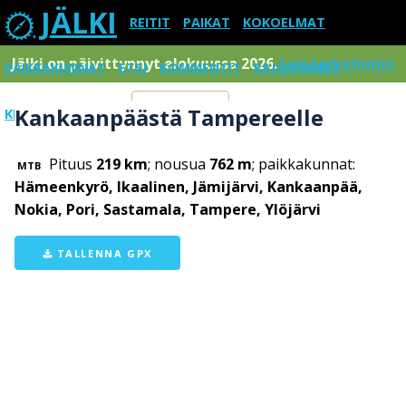
JÄLKI
REITIT
PAIKAT
KOKOELMAT
Jälki on päivittynnyt elokuussa 2026.
Lue tarkemmin
PAIKKAKUNNAT
ETSI
KOMMENTIT
RAJOITUKSET
Kankaanpäästä Tampereelle
KIRJAUDU SISÄÄN
Menu
Pituus
219 km
; nousua
762 m
; paikkakunnat:
MTB
Hämeenkyrö, Ikaalinen, Jämijärvi, Kankaanpää,
Nokia, Pori, Sastamala, Tampere, Ylöjärvi
TALLENNA GPX