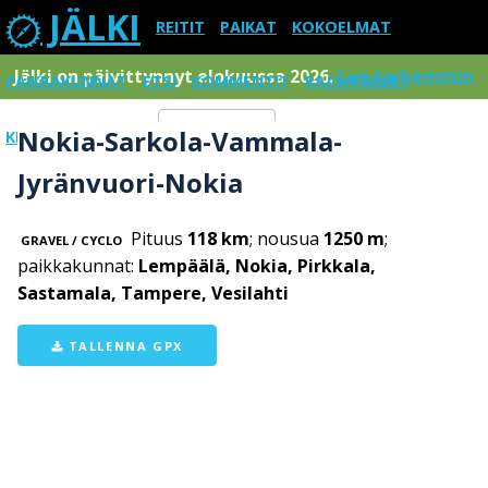
JÄLKI
REITIT
PAIKAT
KOKOELMAT
Jälki on päivittynnyt elokuussa 2026.
Lue tarkemmin
PAIKKAKUNNAT
ETSI
KOMMENTIT
RAJOITUKSET
Nokia-Sarkola-Vammala-
KIRJAUDU SISÄÄN
Menu
Jyränvuori-Nokia
Pituus
118 km
; nousua
1250 m
;
GRAVEL / CYCLO
paikkakunnat:
Lempäälä, Nokia, Pirkkala,
Sastamala, Tampere, Vesilahti
TALLENNA GPX