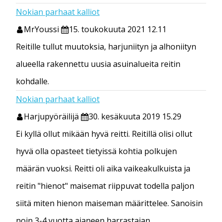
Nokian parhaat kalliot
MrYoussi
15. toukokuuta 2021 12.11
Reitille tullut muutoksia, harjuniityn ja alhoniityn
alueella rakennettu uusia asuinalueita reitin
kohdalle.
Nokian parhaat kalliot
Harjupyöräilijä
30. kesäkuuta 2019 15.29
Ei kyllä ollut mikään hyvä reitti. Reitillä olisi ollut
hyvä olla opasteet tietyissä kohtia polkujen
määrän vuoksi. Reitti oli aika vaikeakulkuista ja
reitin "hienot" maisemat riippuvat todella paljon
siitä miten hienon maiseman määrittelee. Sanoisin
noin 3-4 vuotta ajaneen harrastajan