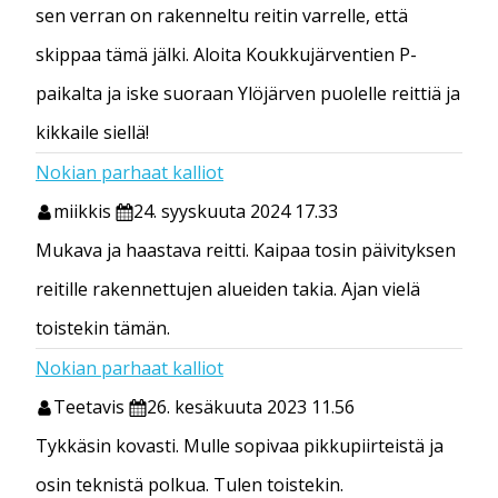
sen verran on rakenneltu reitin varrelle, että
skippaa tämä jälki. Aloita Koukkujärventien P-
paikalta ja iske suoraan Ylöjärven puolelle reittiä ja
kikkaile siellä!
Nokian parhaat kalliot
miikkis
24. syyskuuta 2024 17.33
Mukava ja haastava reitti. Kaipaa tosin päivityksen
reitille rakennettujen alueiden takia. Ajan vielä
toistekin tämän.
Nokian parhaat kalliot
Teetavis
26. kesäkuuta 2023 11.56
Tykkäsin kovasti. Mulle sopivaa pikkupiirteistä ja
osin teknistä polkua. Tulen toistekin.