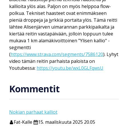
kallioita ylös alas. Paljon on myös helppoa flow-
polkua. Tekniset haasteet ovat enimmäkseen
pieniä droppeja ja jyrkkiä portaita ylös. Tämä reitti
lähtee Alisenjärven uimarannan parkkipaikalta ja
kiertää reitin vastapäivään, jolloin loppuun tulee
mukava 1 km alamäkivoittoinen "Ylisen kallio" -
segmentti
(
https://www.strava.com/segments/7586120
). Lyhyt
video tämän reitin parhaista paloista on
Youtubessa:
https://youtu.be/wxL0GLFqwsU
Kommentit
Nokian parhaat kalliot
Fat-Kalle
15. maaliskuuta 2025 20.05