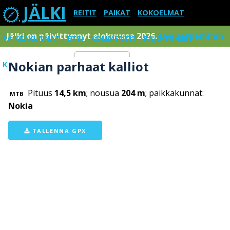
JÄLKI
REITIT
PAIKAT
KOKOELMAT
Jälki on päivittynnyt elokuussa 2026.
Lue tarkemmin
PAIKKAKUNNAT
ETSI
KOMMENTIT
RAJOITUKSET
Nokian parhaat kalliot
KIRJAUDU SISÄÄN
Menu
Pituus
14,5 km
; nousua
204 m
; paikkakunnat:
MTB
Nokia
TALLENNA GPX