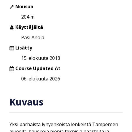
Nousua
204 m
Käyttäjältä
Pasi Ahola
Lisätty
15. elokuuta 2018
Course Updated At
06. elokuuta 2026
Kuvaus
Yksi parhaista lyhyehköistä lenkeistä Tampereen
alueella: hauskoja pieniä teknisiä haasteita ja