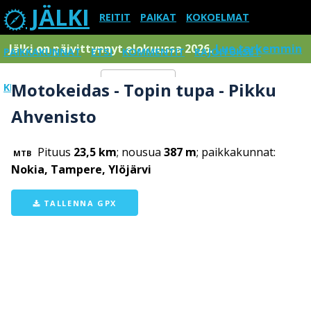
JÄLKI
REITIT
PAIKAT
KOKOELMAT
Jälki on päivittynnyt elokuussa 2026.
Lue tarkemmin
PAIKKAKUNNAT
ETSI
KOMMENTIT
RAJOITUKSET
Motokeidas - Topin tupa - Pikku
KIRJAUDU SISÄÄN
Menu
Ahvenisto
Pituus
23,5 km
; nousua
387 m
; paikkakunnat:
MTB
Nokia, Tampere, Ylöjärvi
TALLENNA GPX