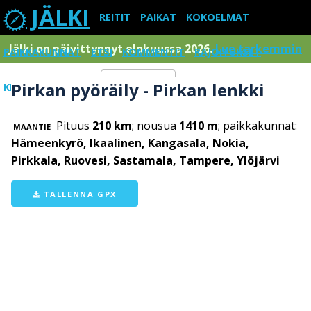
JÄLKI
REITIT
PAIKAT
KOKOELMAT
Jälki on päivittynnyt elokuussa 2026.
Lue tarkemmin
PAIKKAKUNNAT
ETSI
KOMMENTIT
RAJOITUKSET
Pirkan pyöräily - Pirkan lenkki
KIRJAUDU SISÄÄN
Menu
Pituus
210 km
; nousua
1410 m
; paikkakunnat:
MAANTIE
Hämeenkyrö, Ikaalinen, Kangasala, Nokia,
Pirkkala, Ruovesi, Sastamala, Tampere, Ylöjärvi
TALLENNA GPX