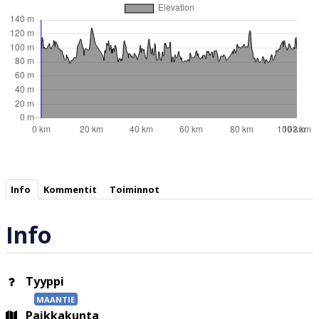
Info
Kommentit
Toiminnot
Info
Tyyppi
MAANTIE
Paikkakunta