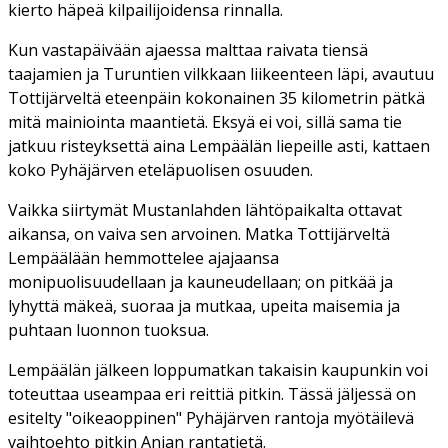
kierto häpeä kilpailijoidensa rinnalla.
Kun vastapäivään ajaessa malttaa raivata tiensä
taajamien ja Turuntien vilkkaan liikeenteen läpi, avautuu
Tottijärveltä eteenpäin kokonainen 35 kilometrin pätkä
mitä mainiointa maantietä. Eksyä ei voi, sillä sama tie
jatkuu risteyksettä aina Lempäälän liepeille asti, kattaen
koko Pyhäjärven eteläpuolisen osuuden.
Vaikka siirtymät Mustanlahden lähtöpaikalta ottavat
aikansa, on vaiva sen arvoinen. Matka Tottijärveltä
Lempäälään hemmottelee ajajaansa
monipuolisuudellaan ja kauneudellaan; on pitkää ja
lyhyttä mäkeä, suoraa ja mutkaa, upeita maisemia ja
puhtaan luonnon tuoksua.
Lempäälän jälkeen loppumatkan takaisin kaupunkin voi
toteuttaa useampaa eri reittiä pitkin. Tässä jäljessä on
esitelty "oikeaoppinen" Pyhäjärven rantoja myötäilevä
vaihtoehto pitkin Anian rantatietä.