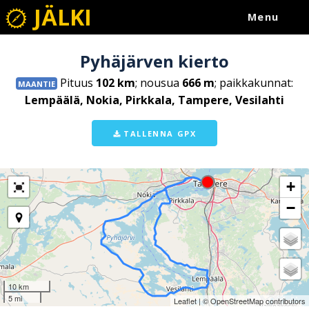
JÄLKI
Menu
Pyhäjärven kierto
Pituus
102 km
; nousua
666 m
; paikkakunnat:
MAANTIE
Lempäälä, Nokia, Pirkkala, Tampere, Vesilahti
TALLENNA GPX
+
−
10 km
5 mi
Leaflet
| ©
OpenStreetMap
contributors