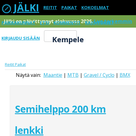
JÄLKI
REITIT
PAIKAT
KOKOELMAT
Jälki on päivittynnyt elokuussa 2026.
Lue tarkemmin
PAIKKAKUNNAT
ETSI
KOMMENTIT
RAJOITUKSET
Kempele
KIRJAUDU SISÄÄN
Menu
Reitit
Paikat
Näytä vain:
Maantie
|
MTB
|
Gravel / Cyclo
|
BMX
Semihelppo 200 km
lenkki