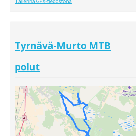
Tallenna GPX-tiedostona
Tyrnävä-Murto MTB
polut