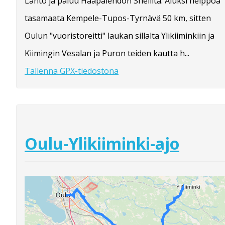
Lähtö ja paluu Haapalehdon Shellitä. Aluksi helppoa
tasamaata Kempele-Tupos-Tyrnävä 50 km, sitten
Oulun "vuoristoreitti" laukan sillalta Ylikiiminkiin ja
Kiimingin Vesalan ja Puron teiden kautta h...
Tallenna GPX-tiedostona
Oulu-Ylikiiminki-ajo