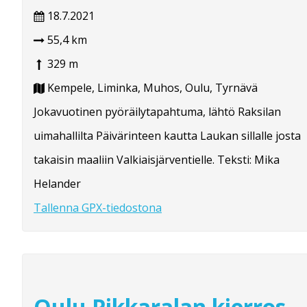
18.7.2021
55,4 km
329 m
Kempele, Liminka, Muhos, Oulu, Tyrnävä
Jokavuotinen pyöräilytapahtuma, lähtö Raksilan
uimahallilta Päivärinteen kautta Laukan sillalle josta
takaisin maaliin Valkiaisjärventielle. Teksti: Mika
Helander
Tallenna GPX-tiedostona
Oulu Pikkaralan kierros