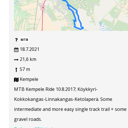
MTB
18.7.2021
21,6 km
57 m
Kempele
MTB Kempele Ride 10.8.2017; Köykkyri-
Kokkokangas-Linnakangas-Ketolaperä. Some
intermediate and more easy single track trail + some
gravel roads.