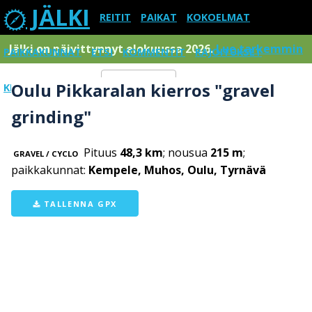
JÄLKI
REITIT
PAIKAT
KOKOELMAT
Jälki on päivittynnyt elokuussa 2026.
Lue tarkemmin
PAIKKAKUNNAT
ETSI
KOMMENTIT
RAJOITUKSET
Oulu Pikkaralan kierros "gravel
KIRJAUDU SISÄÄN
Menu
grinding"
Pituus
48,3 km
; nousua
215 m
;
GRAVEL / CYCLO
paikkakunnat:
Kempele, Muhos, Oulu, Tyrnävä
TALLENNA GPX