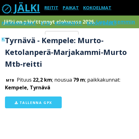
JÄLKI
REITIT
PAIKAT
KOKOELMAT
Jälki on päivittynnyt elokuussa 2026.
Lue tarkemmin
PAIKKAKUNNAT
ETSI
KOMMENTIT
RAJOITUKSET
Tyrnävä - Kempele: Murto-
KIRJAUDU SISÄÄN
Menu
Ketolanperä-Marjakammi-Murto
Mtb-reitti
Pituus
22,2 km
; nousua
79 m
; paikkakunnat:
MTB
Kempele, Tyrnävä
TALLENNA GPX