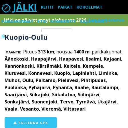
JÄLKI
REITIT
PAIKAT
KOKOELMAT
Jälki on päivittynnyt elokuussa 2026.
Lue tarkemmin
PAIKKAKUNNAT
ETSI
KOMMENTIT
RAJOITUKSET
Kuopio-Oulu
KIRJAUDU SISÄÄN
Menu
Pituus
313 km
; nousua
1400 m
; paikkakunnat:
MAANTIE
Äänekoski, Haapajärvi, Haapavesi, Iisalmi, Kajaani,
Kannonkoski, Kärsämäki, Keitele, Kempele,
Kiuruvesi, Konnevesi, Kuopio, Lapinlahti, Liminka,
Muhos, Oulu, Paltamo, Pielavesi, Pihtipudas,
Puolanka, Pyhäjärvi, Pyhäntä, Raahe, Rautalampi,
Saarijärvi, Siikajoki, Siikalatva, Siilinjärvi,
Sonkajärvi, Suonenjoki, Tervo, Tyrnävä, Utajärvi,
Vaala, Vesanto, Vieremä, Viitasaari
TALLENNA GPX