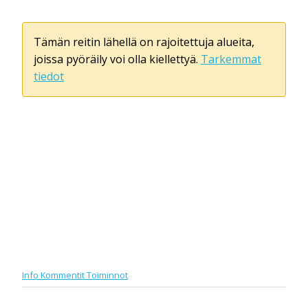
Tämän reitin lähellä on rajoitettuja alueita,
joissa pyöräily voi olla kiellettyä.
Tarkemmat
tiedot
Info
Kommentit
Toiminnot