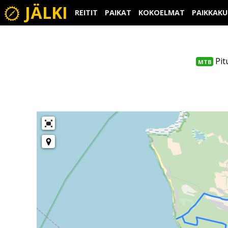
JÄLKI
REITIT
PAIKAT
KOKOELMAT
PAIKKAK
Pit
MTB