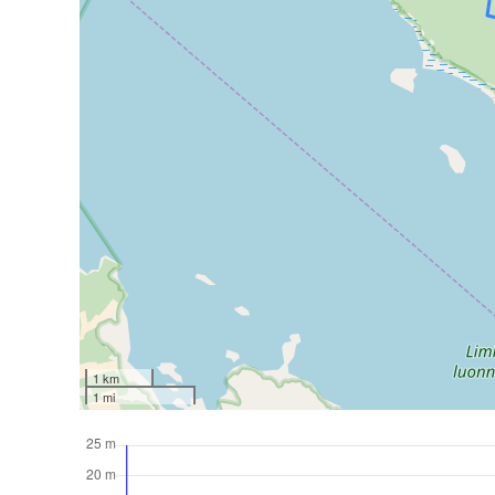
1 km
1 mi