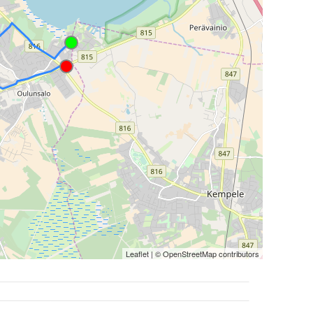
Leaflet
| ©
OpenStreetMap
contributors