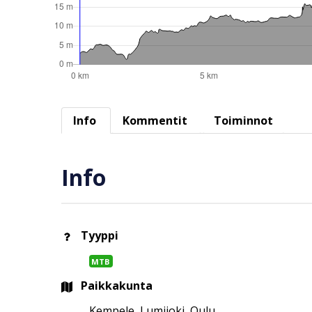
Info
Kommentit
Toiminnot
Info
Tyyppi
MTB
Paikkakunta
Kempele, Lumijoki, Oulu