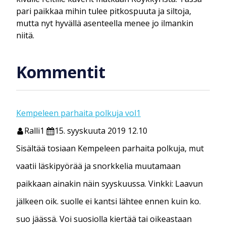
pari paikkaa mihin tulee pitkospuuta ja siltoja,
mutta nyt hyvällä asenteella menee jo ilmankin
niitä.
Kommentit
Kempeleen parhaita polkuja vol1
Ralli1
15. syyskuuta 2019 12.10
Sisältää tosiaan Kempeleen parhaita polkuja, mut
vaatii läskipyörää ja snorkkelia muutamaan
paikkaan ainakin näin syyskuussa. Vinkki: Laavun
jälkeen oik. suolle ei kantsi lähtee ennen kuin ko.
suo jäässä. Voi suosiolla kiertää tai oikeastaan