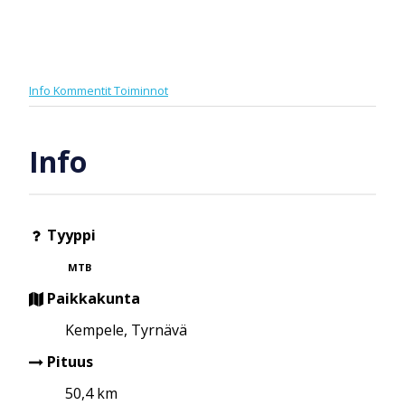
Info
Kommentit
Toiminnot
Info
Tyyppi
MTB
Paikkakunta
Kempele, Tyrnävä
Pituus
50,4 km