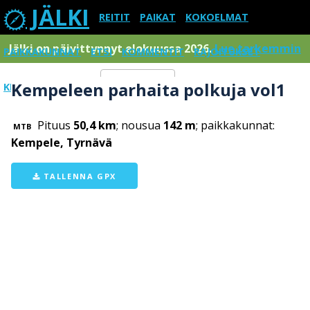
JÄLKI
REITIT
PAIKAT
KOKOELMAT
Jälki on päivittynnyt elokuussa 2026.
Lue tarkemmin
PAIKKAKUNNAT
ETSI
KOMMENTIT
RAJOITUKSET
Kempeleen parhaita polkuja vol1
KIRJAUDU SISÄÄN
Menu
Pituus
50,4 km
; nousua
142 m
; paikkakunnat:
MTB
Kempele, Tyrnävä
TALLENNA GPX