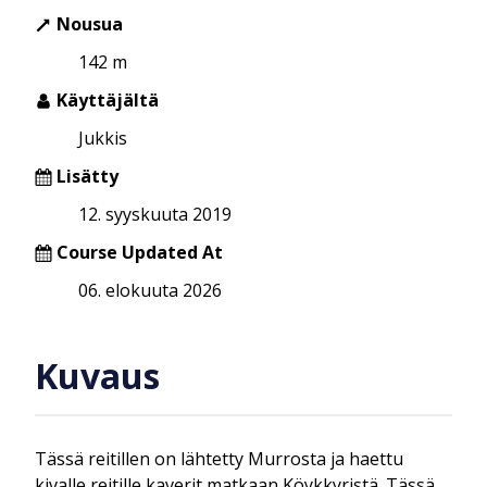
Nousua
142 m
Käyttäjältä
Jukkis
Lisätty
12. syyskuuta 2019
Course Updated At
06. elokuuta 2026
Kuvaus
Tässä reitillen on lähtetty Murrosta ja haettu
kivalle reitille kaverit matkaan Köykkyristä. Tässä