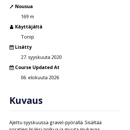
Nousua
169 m
Käyttäjältä
Tonip
Lisätty
27. syyskuuta 2020
Course Updated At
06. elokuuta 2026
Kuvaus
Ajettu syyskuussa gravel-pyörällä. Sisältää
soratien lisäksi polkua ja muuta mukavaa.