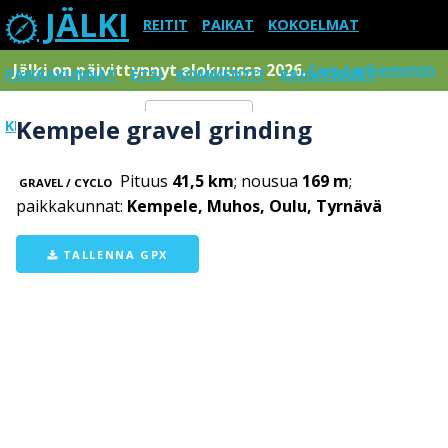
JÄLKI
REITIT
PAIKAT
KOKOELMAT
Jälki on päivittynnyt elokuussa 2026.
Lue tarkemmin
PAIKKAKUNNAT
ETSI
KOMMENTIT
RAJOITUKSET
Kempele gravel grinding
KIRJAUDU SISÄÄN
Menu
Pituus
41,5 km
; nousua
169 m
;
GRAVEL / CYCLO
paikkakunnat:
Kempele, Muhos, Oulu, Tyrnävä
TALLENNA GPX