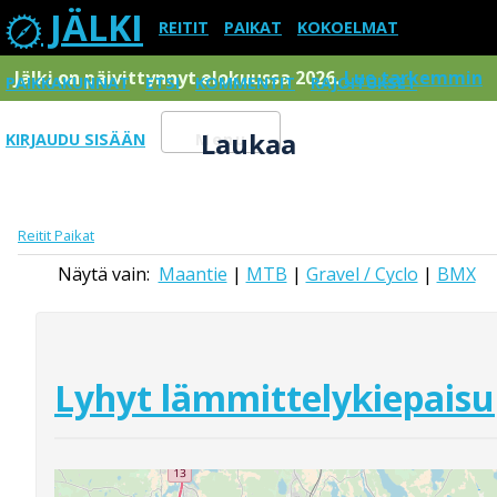
JÄLKI
REITIT
PAIKAT
KOKOELMAT
Jälki on päivittynnyt elokuussa 2026.
Lue tarkemmin
PAIKKAKUNNAT
ETSI
KOMMENTIT
RAJOITUKSET
Laukaa
KIRJAUDU SISÄÄN
Menu
Reitit
Paikat
Näytä vain:
Maantie
|
MTB
|
Gravel / Cyclo
|
BMX
Lyhyt lämmittelykiepaisu