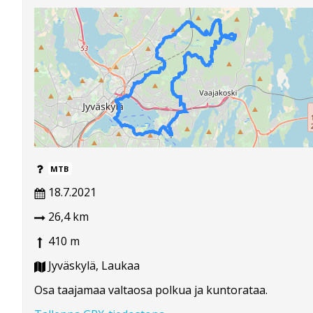
MTB
18.7.2021
26,4 km
410 m
Jyväskylä, Laukaa
Osa taajamaa valtaosa polkua ja kuntorataa.