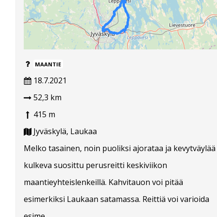
MAANTIE
18.7.2021
52,3 km
415 m
Jyväskylä, Laukaa
Melko tasainen, noin puoliksi ajorataa ja kevytväylää
kulkeva suosittu perusreitti keskiviikon
maantieyhteislenkeillä. Kahvitauon voi pitää
esimerkiksi Laukaan satamassa. Reittiä voi varioida
esime...