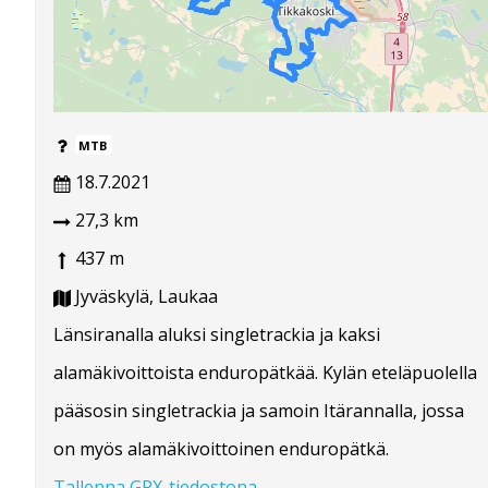
MTB
18.7.2021
27,3 km
437 m
Jyväskylä, Laukaa
Länsiranalla aluksi singletrackia ja kaksi
alamäkivoittoista enduropätkää. Kylän eteläpuolella
pääsosin singletrackia ja samoin Itärannalla, jossa
on myös alamäkivoittoinen enduropätkä.
Tallenna GPX-tiedostona