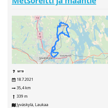
Metsoreitti ja maantie
MTB
18.7.2021
35,4 km
339 m
Jyväskylä, Laukaa