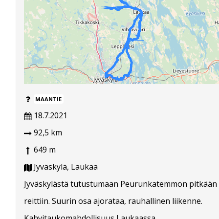
MAANTIE
18.7.2021
92,5 km
649 m
Jyväskylä, Laukaa
Jyväskylästä tutustumaan Peurunkatemmon pitkään
reittiin. Suurin osa ajorataa, rauhallinen liikenne.
Kahvitaukomahdollisuus Laukaassa.