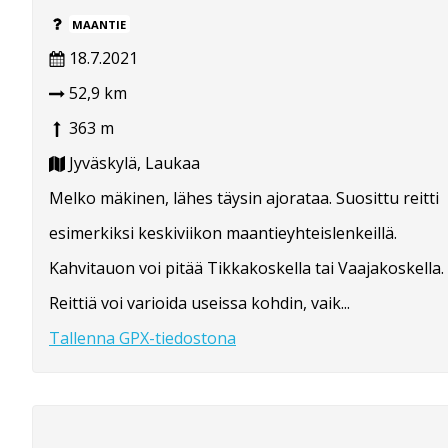
MAANTIE
18.7.2021
52,9 km
363 m
Jyväskylä, Laukaa
Melko mäkinen, lähes täysin ajorataa. Suosittu reitti
esimerkiksi keskiviikon maantieyhteislenkeillä.
Kahvitauon voi pitää Tikkakoskella tai Vaajakoskella.
Reittiä voi varioida useissa kohdin, vaik...
Tallenna GPX-tiedostona