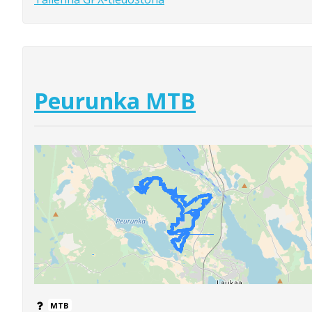
Peurunka MTB
MTB