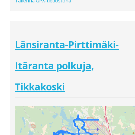
Tallenna GPX-tiedostona
Länsiranta-Pirttimäki-
Itäranta polkuja,
Tikkakoski