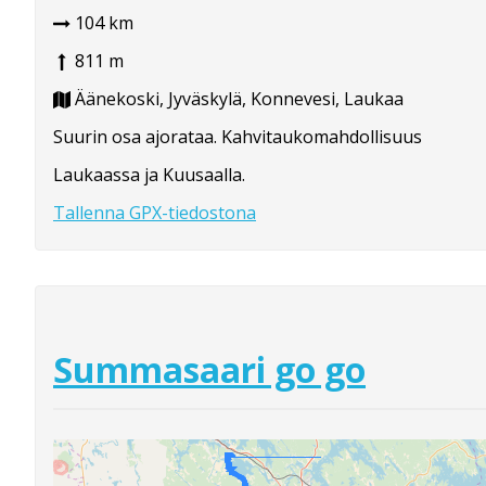
104 km
811 m
Äänekoski, Jyväskylä, Konnevesi, Laukaa
Suurin osa ajorataa. Kahvitaukomahdollisuus
Laukaassa ja Kuusaalla.
Tallenna GPX-tiedostona
Summasaari go go