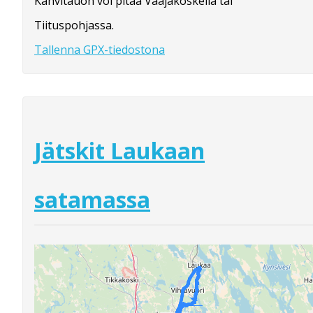
Kahvitauon voi pitää Vaajakoskella tai
Tiituspohjassa.
Tallenna GPX-tiedostona
Jätskit Laukaan
satamassa