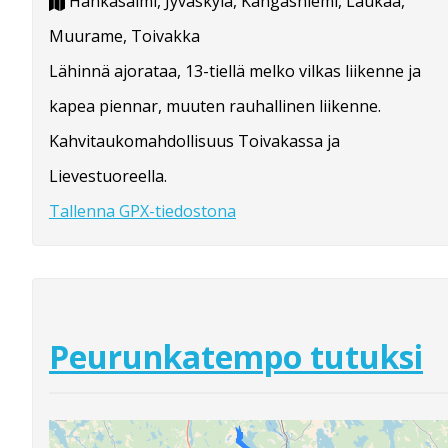
Hankasalmi, Jyväskylä, Kangasniemi, Laukaa,
Muurame, Toivakka
Lähinnä ajorataa, 13-tiellä melko vilkas liikenne ja
kapea piennar, muuten rauhallinen liikenne.
Kahvitaukomahdollisuus Toivakassa ja
Lievestuoreella.
Tallenna GPX-tiedostona
Peurunkatempo tutuksi