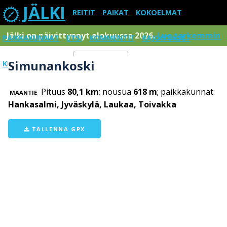
JÄLKI
REITIT
PAIKAT
KOKOELMAT
Jälki on päivittynnyt elokuussa 2026.
Lue tarkemmin
PAIKKAKUNNAT
ETSI
KOMMENTIT
RAJOITUKSET
Simunankoski
KIRJAUDU SISÄÄN
Menu
Pituus
80,1 km
; nousua
618 m
; paikkakunnat:
MAANTIE
Hankasalmi, Jyväskylä, Laukaa, Toivakka
TALLENNA GPX