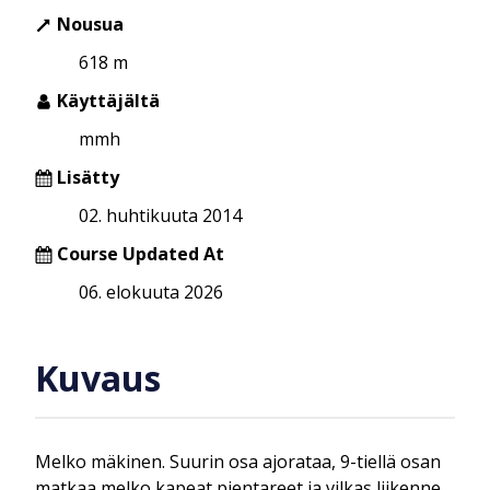
Nousua
618 m
Käyttäjältä
mmh
Lisätty
02. huhtikuuta 2014
Course Updated At
06. elokuuta 2026
Kuvaus
Melko mäkinen. Suurin osa ajorataa, 9-tiellä osan
matkaa melko kapeat pientareet ja vilkas liikenne.