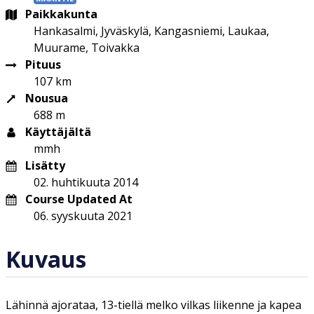
Paikkakunta
Hankasalmi, Jyväskylä, Kangasniemi, Laukaa,
Muurame, Toivakka
Pituus
107 km
Nousua
688 m
Käyttäjältä
mmh
Lisätty
02. huhtikuuta 2014
Course Updated At
06. syyskuuta 2021
Kuvaus
Lähinnä ajorataa, 13-tiellä melko vilkas liikenne ja kapea