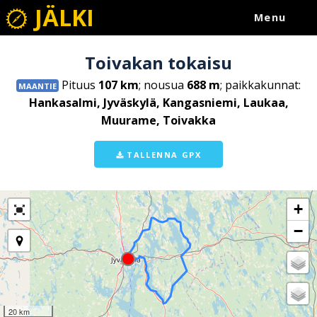
JÄLKI
Menu
Toivakan tokaisu
Pituus
107 km
; nousua
688 m
; paikkakunnat:
MAANTIE
Hankasalmi, Jyväskylä, Kangasniemi, Laukaa,
Muurame, Toivakka
TALLENNA GPX
+
−
20 km