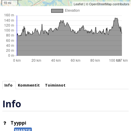
10 mi
Leaflet
| ©
OpenStreetMap
contributors
Info
Kommentit
Toiminnot
Info
Tyyppi
MAANTIE