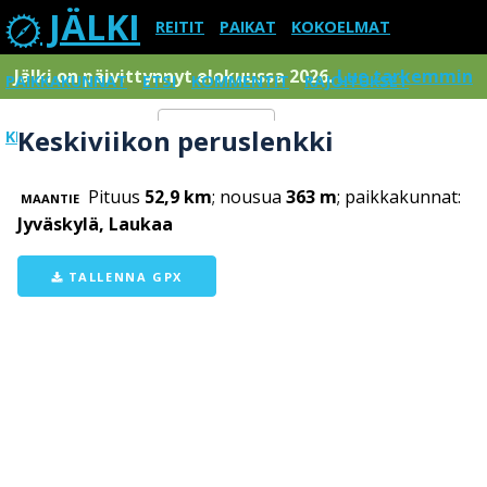
JÄLKI
REITIT
PAIKAT
KOKOELMAT
Jälki on päivittynnyt elokuussa 2026.
Lue tarkemmin
PAIKKAKUNNAT
ETSI
KOMMENTIT
RAJOITUKSET
Keskiviikon peruslenkki
KIRJAUDU SISÄÄN
Menu
Pituus
52,9 km
; nousua
363 m
; paikkakunnat:
MAANTIE
Jyväskylä, Laukaa
TALLENNA GPX