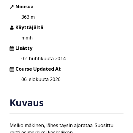
Nousua
363 m
Käyttäjältä
mmh
Lisätty
02. huhtikuuta 2014
Course Updated At
06. elokuuta 2026
Kuvaus
Melko mäkinen, lähes täysin ajorataa. Suosittu
reitti esimerkiksi keskiviikon