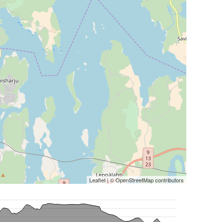
Leaflet
| ©
OpenStreetMap
contributors