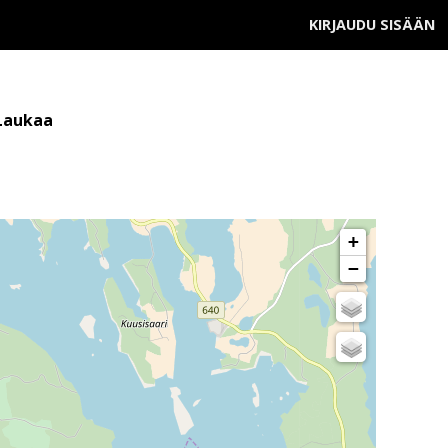
KIRJAUDU SISÄÄN
 Laukaa
+
−