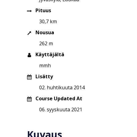
Pituus
30,7 km
Nousua
262 m
Käyttäjältä
mmh
Lisätty
02. huhtikuuta 2014
Course Updated At
06. syyskuuta 2021
Kuvaus