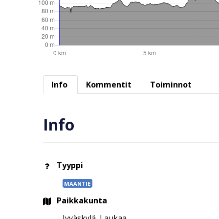
Info
Kommentit
Toiminnot
Info
Tyyppi
MAANTIE
Paikkakunta
Jyväskylä, Laukaa