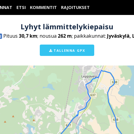
UNNAT
ETSI
KOMMENTIT
RAJOITUKSET
Lyhyt lämmittelykiepaisu
Pituus
30,7 km
; nousua
262 m
; paikkakunnat:
Jyväskylä,
E
TALLENNA GPX